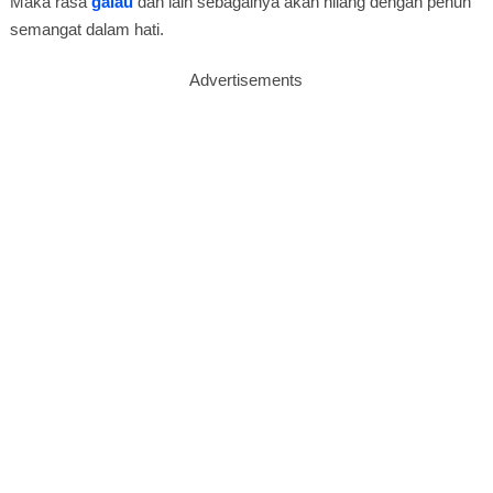
Maka rasa
galau
dan lain sebagainya akan hilang dengan penuh
semangat dalam hati.
Advertisements