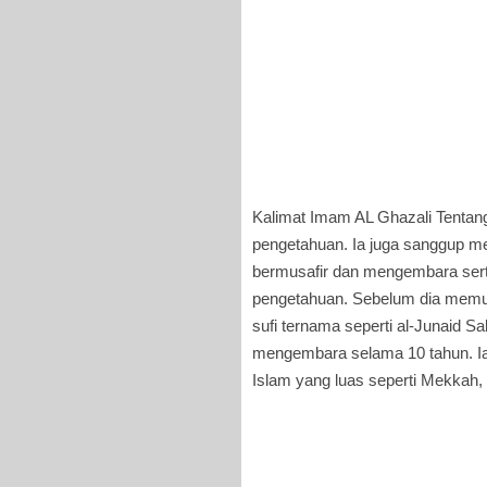
Kalimat Imam AL Ghazali Tentang
pengetahuan. Ia juga sanggup m
bermusafir dan mengembara sert
pengetahuan. Sebelum dia memula
sufi ternama seperti al-Junaid S
mengembara selama 10 tahun. Ia 
Islam yang luas seperti Mekkah,