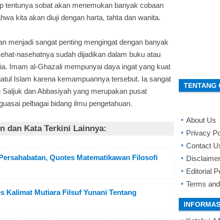
idup tentunya sobat akan menemukan banyak cobaan
wa kita akan diuji dengan harta, tahta dan wanita.
an menjadi sangat penting mengingat dengan banyak
hat-nasehatnya sudah dijadikan dalam buku atau
unia. Imam al-Ghazali mempunyai daya ingat yang kuat
Hujjatul Islam karena kemampuannya tersebut. Ia sangat
TENTANG 
itu Saljuk dan Abbasiyah yang merupakan pusat
guasai pelbagai bidang ilmu pengetahuan.
About Us
 dan Kata Terkini Lainnya:
Privacy Po
Contact U
 Persahabatan, Quotes Matematikawan Filosofi
Disclaime
Editorial P
Terms and
es Kalimat Mutiara Filsuf Yunani Tentang
INFORMAS