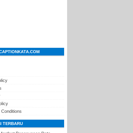
CAPTIONKATA.COM
licy
s
r
olicy
 Conditions
I TERBARU