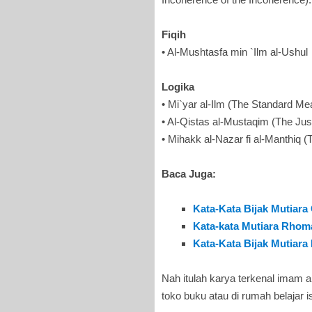
Fiqih
• Al-Mushtasfa min `Ilm al-Ushul
Logika
• Mi`yar al-Ilm (The Standard M
• Al-Qistas al-Mustaqim (The Jus
• Mihakk al-Nazar fi al-Manthiq (
Baca Juga:
Kata-Kata Bijak Mutiara
Kata-kata Mutiara Rhoma
Kata-Kata Bijak Mutiara 
Nah itulah karya terkenal imam a
toko buku atau di rumah belajar i