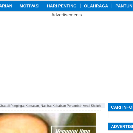
ARIAN
MOTIVASI
HARI PENTING
OLAHRAGA
PANTUN
Advertisements
 Ghazali Pengingat Kematian, Nasihat Kebaikan Penambah Amal Sholeh
CARI INF
Search
for:
ADVERTIS