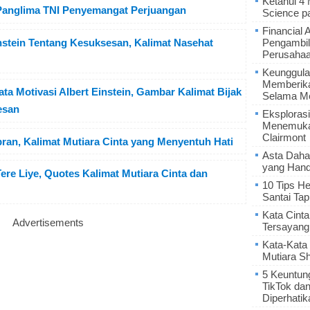
Ketahui 4
anglima TNI Penyemangat Perjuangan
Science p
Financial 
instein Tentang Kesuksesan, Kalimat Nasehat
Pengambil
Perusaha
Keunggula
Memberik
 Motivasi Albert Einstein, Gambar Kalimat Bijak
Selama Me
esan
Eksplorasi
Menemukan
Clairmont
ibran, Kalimat Mutiara Cinta yang Menyentuh Hati
Asta Daha
yang Hand
Tere Liye, Quotes Kalimat Mutiara Cinta dan
10 Tips He
Santai Tap
Kata Cint
Advertisements
Tersayang
Kata-Kata 
Mutiara S
5 Keuntun
TikTok da
Diperhatik