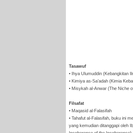
Tasawuf
• Ihya Ulumuddin (Kebangkitan 
• Kimiya as-Sa’adah (Kimia Keb
• Misykah al-Anwar (The Niche of
Filsafat
• Maqasid al-Falasifah
• Tahafut al-Falasifah, buku ini
yang kemudian ditanggapi oleh I
Incoherence of the Incoherence).