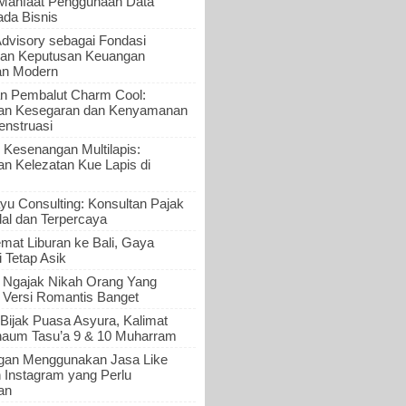
 Manfaat Penggunaan Data
ada Bisnis
Advisory sebagai Fondasi
an Keputusan Keuangan
an Modern
n Pembalut Charm Cool:
an Kesegaran dan Kenyamanan
nstruasi
 Kesenangan Multilapis:
 Kelezatan Kue Lapis di
yu Consulting: Konsultan Pajak
al dan Terpercaya
mat Liburan ke Bali, Gaya
i Tetap Asik
a Ngajak Nikah Orang Yang
 Versi Romantis Banget
Bijak Puasa Asyura, Kalimat
haum Tasu’a 9 & 10 Muharram
gan Menggunakan Jasa Like
n Instagram yang Perlu
an