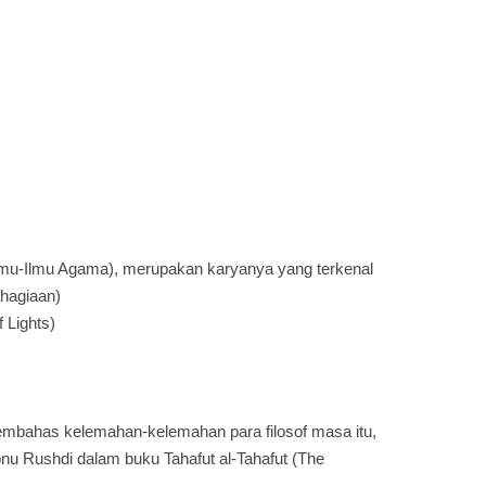
Ilmu-Ilmu Agama), merupakan karyanya yang terkenal
ahagiaan)
 Lights)
 membahas kelemahan-kelemahan para filosof masa itu,
bnu Rushdi dalam buku Tahafut al-Tahafut (The