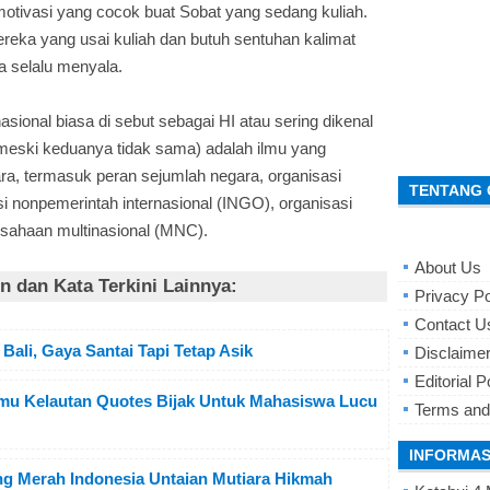
motivasi yang cocok buat Sobat yang sedang kuliah.
ereka yang usai kuliah dan butuh sentuhan kalimat
 selalu menyala.
asional biasa di sebut sebagai HI atau sering dikenal
, meski keduanya tidak sama) adalah ilmu yang
a, termasuk peran sejumlah negara, organisasi
TENTANG 
i nonpemerintah internasional (INGO), organisasi
sahaan multinasional (MNC).
About Us
 dan Kata Terkini Lainnya:
Privacy Po
Contact U
Bali, Gaya Santai Tapi Tetap Asik
Disclaime
Editorial P
Ilmu Kelautan Quotes Bijak Untuk Mahasiswa Lucu
Terms and
INFORMAS
ang Merah Indonesia Untaian Mutiara Hikmah