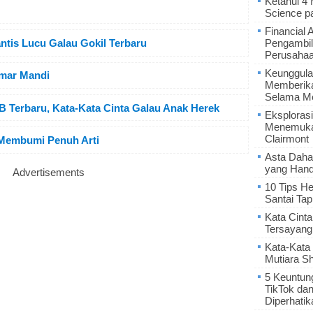
Ketahui 4
Science p
Financial 
tis Lucu Galau Gokil Terbaru
Pengambil
Perusaha
Keunggula
mar Mandi
Memberik
Selama Me
 Terbaru, Kata-Kata Cinta Galau Anak Herek
Eksplorasi
Menemukan
Clairmont
 Membumi Penuh Arti
Asta Daha
yang Hand
Advertisements
10 Tips He
Santai Tap
Kata Cint
Tersayang
Kata-Kata 
Mutiara S
5 Keuntun
TikTok da
Diperhatik