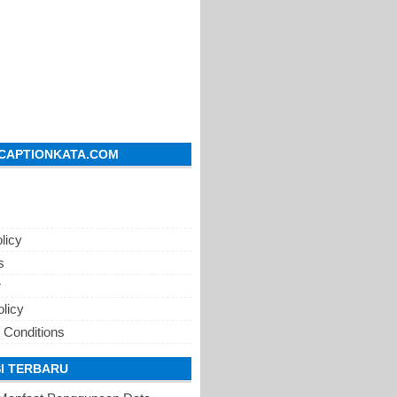
CAPTIONKATA.COM
licy
s
r
olicy
 Conditions
I TERBARU