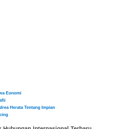
swa Eonomi
fii
ndrea Herata Tentang Impian
cing
k Hubungan Internasional Terbaru