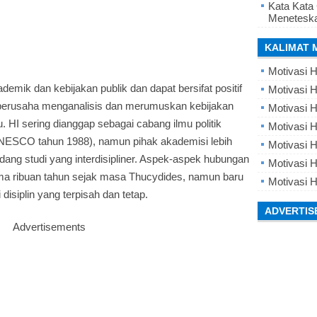
Kata Kata
Meneteska
KALIMAT 
Motivasi H
mik dan kebijakan publik dan dapat bersifat positif
Motivasi H
 berusaha menganalisis dan merumuskan kebijakan
Motivasi H
u. HI sering dianggap sebagai cabang ilmu politik
Motivasi 
NESCO tahun 1988), namun pihak akademisi lebih
Motivasi 
ng studi yang interdisipliner. Aspek-aspek hubungan
Motivasi H
elama ribuan tahun sejak masa Thucydides, namun baru
Motivasi H
isiplin yang terpisah dan tetap.
ADVERTIS
Advertisements