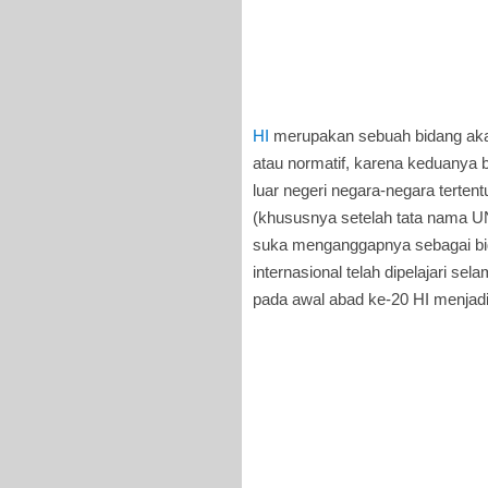
HI
merupakan sebuah bidang akade
atau normatif, karena keduanya
luar negeri negara-negara tertent
(khususnya setelah tata nama U
suka menganggapnya sebagai bida
internasional telah dipelajari s
pada awal abad ke-20 HI menjadi d