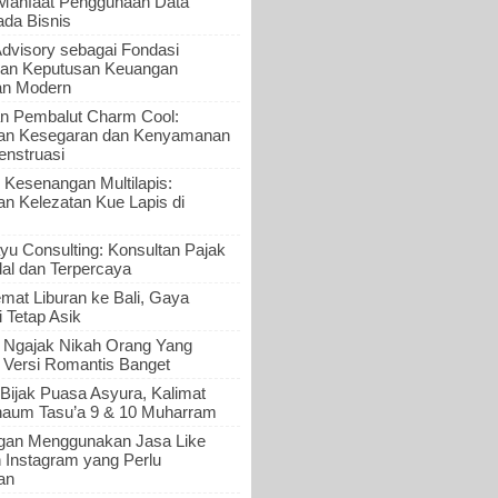
 Manfaat Penggunaan Data
ada Bisnis
Advisory sebagai Fondasi
an Keputusan Keuangan
an Modern
n Pembalut Charm Cool:
an Kesegaran dan Kenyamanan
nstruasi
 Kesenangan Multilapis:
 Kelezatan Kue Lapis di
yu Consulting: Konsultan Pajak
al dan Terpercaya
mat Liburan ke Bali, Gaya
i Tetap Asik
a Ngajak Nikah Orang Yang
 Versi Romantis Banget
Bijak Puasa Asyura, Kalimat
haum Tasu’a 9 & 10 Muharram
gan Menggunakan Jasa Like
n Instagram yang Perlu
an