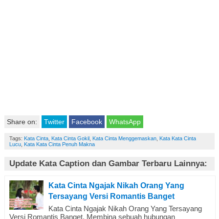
Share on:
Twitter
Facebook
WhatsApp
Tags:
Kata Cinta
,
Kata Cinta Gokil
,
Kata Cinta Menggemaskan
,
Kata Kata Cinta
Lucu
,
Kata Kata Cinta Penuh Makna
Update Kata Caption dan Gambar Terbaru Lainnya:
Kata Cinta Ngajak Nikah Orang Yang
Tersayang Versi Romantis Banget
Kata Cinta Ngajak Nikah Orang Yang Tersayang
Versi Romantis Banget. Membina sebuah hubungan