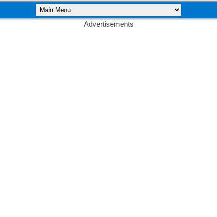
Advertisements