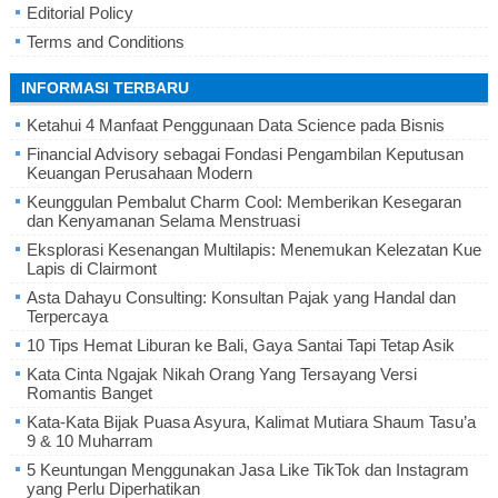
Editorial Policy
Terms and Conditions
INFORMASI TERBARU
Ketahui 4 Manfaat Penggunaan Data Science pada Bisnis
Financial Advisory sebagai Fondasi Pengambilan Keputusan
Keuangan Perusahaan Modern
Keunggulan Pembalut Charm Cool: Memberikan Kesegaran
dan Kenyamanan Selama Menstruasi
Eksplorasi Kesenangan Multilapis: Menemukan Kelezatan Kue
Lapis di Clairmont
Asta Dahayu Consulting: Konsultan Pajak yang Handal dan
Terpercaya
10 Tips Hemat Liburan ke Bali, Gaya Santai Tapi Tetap Asik
Kata Cinta Ngajak Nikah Orang Yang Tersayang Versi
Romantis Banget
Kata-Kata Bijak Puasa Asyura, Kalimat Mutiara Shaum Tasu’a
9 & 10 Muharram
5 Keuntungan Menggunakan Jasa Like TikTok dan Instagram
yang Perlu Diperhatikan