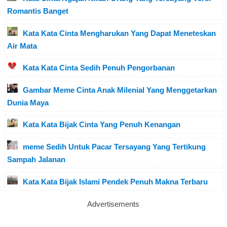
Romantis Banget
Kata Kata Cinta Mengharukan Yang Dapat Meneteskan
Air Mata
Kata Kata Cinta Sedih Penuh Pengorbanan
Gambar Meme Cinta Anak Milenial Yang Menggetarkan
Dunia Maya
Kata Kata Bijak Cinta Yang Penuh Kenangan
meme Sedih Untuk Pacar Tersayang Yang Tertikung
Sampah Jalanan
Kata Kata Bijak Islami Pendek Penuh Makna Terbaru
Advertisements