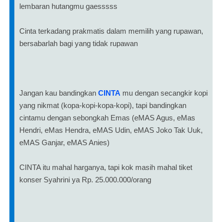
lembaran hutangmu gaesssss
Cinta terkadang prakmatis dalam memilih yang rupawan,
bersabarlah bagi yang tidak rupawan
Jangan kau bandingkan
CINTA
mu dengan secangkir kopi
yang nikmat (kopa-kopi-kopa-kopi), tapi bandingkan
cintamu dengan sebongkah Emas (eMAS Agus, eMas
Hendri, eMas Hendra, eMAS Udin, eMAS Joko Tak Uuk,
eMAS Ganjar, eMAS Anies)
CINTA itu mahal harganya, tapi kok masih mahal tiket
konser Syahrini ya Rp. 25.000.000/orang