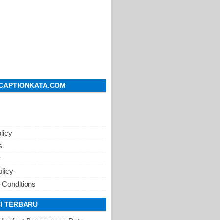
CAPTIONKATA.COM
licy
s
r
olicy
 Conditions
I TERBARU