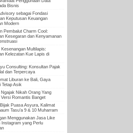
 Manfaat Penggunaan Data
ada Bisnis
Advisory sebagai Fondasi
an Keputusan Keuangan
an Modern
n Pembalut Charm Cool:
an Kesegaran dan Kenyamanan
nstruasi
 Kesenangan Multilapis:
 Kelezatan Kue Lapis di
yu Consulting: Konsultan Pajak
al dan Terpercaya
mat Liburan ke Bali, Gaya
i Tetap Asik
a Ngajak Nikah Orang Yang
 Versi Romantis Banget
Bijak Puasa Asyura, Kalimat
haum Tasu’a 9 & 10 Muharram
gan Menggunakan Jasa Like
n Instagram yang Perlu
an