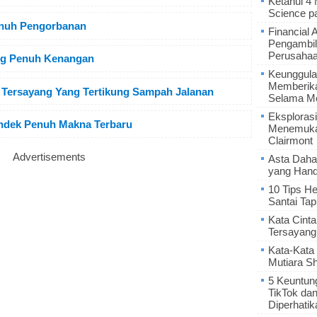
Ketahui 4
Science p
enuh Pengorbanan
Financial 
Pengambil
Perusaha
ang Penuh Kenangan
Keunggula
Memberik
Tersayang Yang Tertikung Sampah Jalanan
Selama Me
Eksplorasi
Pendek Penuh Makna Terbaru
Menemukan
Clairmont
Advertisements
Asta Daha
yang Hand
10 Tips He
Santai Tap
Kata Cint
Tersayang
Kata-Kata 
Mutiara S
5 Keuntun
TikTok da
Diperhatik