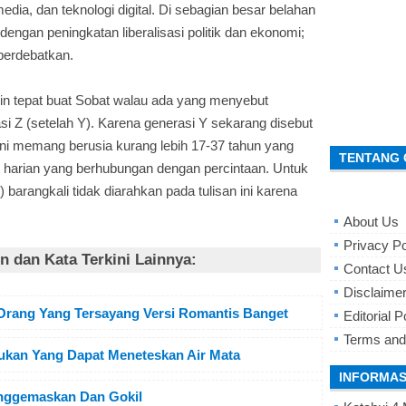
ia, dan teknologi digital. Di sebagian besar belahan
dengan peningkatan liberalisasi politik dan ekonomi;
perdebatkan.
n tepat buat Sobat walau ada yang menyebut
si Z (setelah Y). Karena generasi Y sekarang disebut
 ini memang berusia kurang lebih 17-37 tahun yang
TENTANG 
i harian yang berhubungan dengan percintaan. Untuk
 barangkali tidak diarahkan pada tulisan ini karena
About Us
Privacy Po
 dan Kata Terkini Lainnya:
Contact U
Disclaime
 Orang Yang Tersayang Versi Romantis Banget
Editorial P
Terms and
ukan Yang Dapat Meneteskan Air Mata
INFORMAS
enggemaskan Dan Gokil