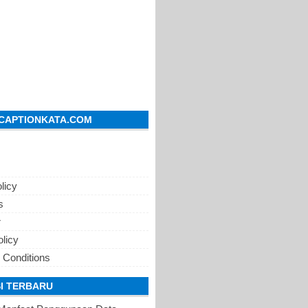
CAPTIONKATA.COM
licy
s
r
olicy
 Conditions
I TERBARU