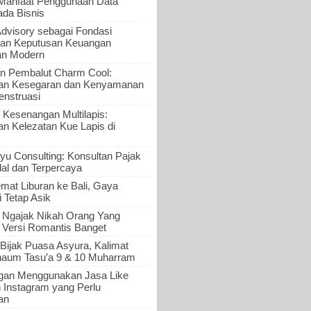
 Manfaat Penggunaan Data
ada Bisnis
Advisory sebagai Fondasi
an Keputusan Keuangan
an Modern
n Pembalut Charm Cool:
an Kesegaran dan Kenyamanan
nstruasi
 Kesenangan Multilapis:
 Kelezatan Kue Lapis di
yu Consulting: Konsultan Pajak
al dan Terpercaya
mat Liburan ke Bali, Gaya
i Tetap Asik
a Ngajak Nikah Orang Yang
 Versi Romantis Banget
Bijak Puasa Asyura, Kalimat
haum Tasu’a 9 & 10 Muharram
gan Menggunakan Jasa Like
n Instagram yang Perlu
an