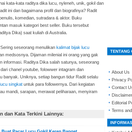
 kata-kata raditya dika lucu, nyleneh, unik, gokil dan
dit ini dan bagaimana profil dan biografinya? Radit
nulis, komedian, sutradara & aktor. Buku
tan masuk kategori best seller. Buku tersebut
tya Dika) saat kuliah di Australia.
. Sering seseorang menulikan
kalimat bijak lucu
TENTANG 
an medsosnya. Dijaman milenial ini orang yang gak
n informasi. Raditya Dika salah satunya, seseorang
 dari chanel youtube, folowwer intagram dan
About Us
 banyak. Uniknya, setiap bangun tidur Radit selalu
Privacy Po
 lucu singkat
untuk para followernya. Dari kegiatan
Contact U
, mau mandi, sarapan, merawat peliharaan, menyiram
Disclaime
Editorial P
Terms and
 dan Kata Terkini Lainnya:
INFORMAS
 Buat Pacar Lucu Gokil Keren Banget