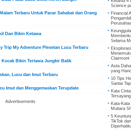
Ketahui 4
Science p
Malam Terbaru Untuk Pacar Sahabat dan Orang
Financial 
Pengambil
Perusaha
Keunggula
kil Dan Bikin Ketawa
Memberik
Selama Me
Trip My Adventure Plesetan Lucu Terbaru
Eksplorasi
Menemukan
Clairmont
Kocak Bikin Tertawa Jungkir Balik
Asta Daha
yang Hand
an, Lucu dan Imut Terbaru
10 Tips He
Santai Tap
cu Imut dan Menggemaskan Terupdate
Kata Cint
Tersayang
Advertisements
Kata-Kata 
Mutiara S
5 Keuntun
TikTok da
Diperhatik