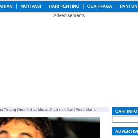
ARIAN
MOTIVASI
HARI PENTING
OLAHRAGA
PANTUN
Advertisements
ika Tentang Cinta: Kalimat Mutiara Radit Lucu Gokil Penuh Makna
CARI INF
Search
for:
ADVERTIS