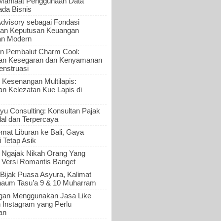
 Manfaat Penggunaan Data
ada Bisnis
Advisory sebagai Fondasi
an Keputusan Keuangan
an Modern
n Pembalut Charm Cool:
an Kesegaran dan Kenyamanan
nstruasi
 Kesenangan Multilapis:
 Kelezatan Kue Lapis di
yu Consulting: Konsultan Pajak
al dan Terpercaya
mat Liburan ke Bali, Gaya
i Tetap Asik
a Ngajak Nikah Orang Yang
 Versi Romantis Banget
Bijak Puasa Asyura, Kalimat
haum Tasu’a 9 & 10 Muharram
gan Menggunakan Jasa Like
n Instagram yang Perlu
an