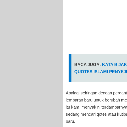
BACA JUGA:
KATA BIJA
QUOTES ISLAMI PENYEJU
Apalagi seiringan dengan pergan
lembaran baru untuk berubah menj
itu kami menyakini terdamparnya 
sedang mencari qotes atau kuti
baru.