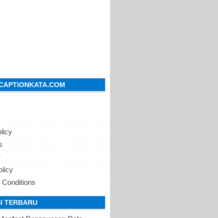
CAPTIONKATA.COM
licy
s
r
olicy
 Conditions
I TERBARU