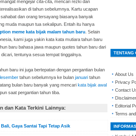
emangat mengejar cita-cita, mencari rezki dan
erealisasikan di tahun sebelumnya. Kartu ucapan
, sahabat dan orang tersayang biasanya banyak
ang muda maupun tua sekalipun. Entah itu hanya
ption meme kata bijak malam tahun baru
. Selain
onesia, kami juga yakin kata kata mutiara tahun baru
ahun baru bahasa jawa maupun quotes tahun baru dari
TENTANG 
dicari, tentunya sesua tempat tinggalnya.
un baru ini juga bertepatan dengan pergantian bulan
About Us
desember
tahun sebelumnya ke bulan
januari
tahun
Privacy Po
 datang bulan baru banyak yang mencari
kata bijak awal
Contact U
un saat pergantian tahun tiba.
Disclaime
Editorial P
 dan Kata Terkini Lainnya:
Terms and
Bali, Gaya Santai Tapi Tetap Asik
INFORMAS