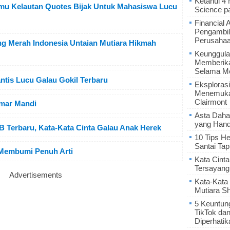
Ketahui 4
Ilmu Kelautan Quotes Bijak Untuk Mahasiswa Lucu
Science p
Financial 
Pengambil
Perusaha
ang Merah Indonesia Untaian Mutiara Hikmah
Keunggula
Memberik
Selama Me
tis Lucu Galau Gokil Terbaru
Eksplorasi
Menemukan
Clairmont
mar Mandi
Asta Daha
yang Hand
 Terbaru, Kata-Kata Cinta Galau Anak Herek
10 Tips He
Santai Tap
 Membumi Penuh Arti
Kata Cint
Tersayang
Advertisements
Kata-Kata 
Mutiara S
5 Keuntun
TikTok da
Diperhatik