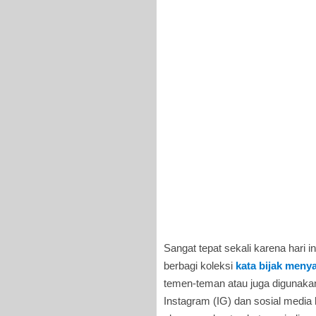
Sangat tepat sekali karena har
berbagi koleksi
kata bijak meny
temen-teman atau juga digunaka
Instagram (IG) dan sosial media 