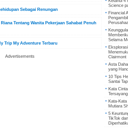
Ketahui 4
Science p
 Kehidupan Sebagai Renungan
Financial 
Pengambil
Perusaha
y Riana Tentang Wanita Pekerjaan Sahabat Penuh
Keunggula
Memberik
Selama Me
My Trip My Adventure Terbaru
Eksplorasi
Menemukan
Advertisements
Clairmont
Asta Daha
yang Hand
10 Tips He
Santai Tap
Kata Cint
Tersayang
Kata-Kata 
Mutiara S
5 Keuntun
TikTok da
Diperhatik