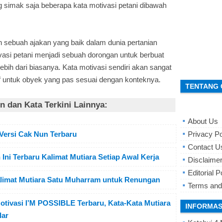
g simak saja beberapa kata motivasi petani dibawah
sebuah ajakan yang baik dalam dunia pertanian
vasi petani menjadi sebuah dorongan untuk berbuat
bih dari biasanya. Kata motivasi sendiri akan sangat
 untuk obyek yang pas sesuai dengan konteknya.
TENTANG 
 dan Kata Terkini Lainnya:
About Us
 Versi Cak Nun Terbaru
Privacy Po
Contact U
 Ini Terbaru Kalimat Mutiara Setiap Awal Kerja
Disclaime
Editorial P
Kalimat Mutiara Satu Muharram untuk Renungan
Terms and
ivasi I’M POSSIBLE Terbaru, Kata-Kata Mutiara
INFORMAS
lar