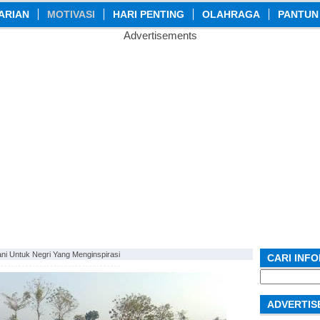
ARIAN
MOTIVASI
HARI PENTING
OLAHRAGA
PANTUN
Advertisements
ani Untuk Negri Yang Menginspirasi
CARI INF
Search
for:
ADVERTIS