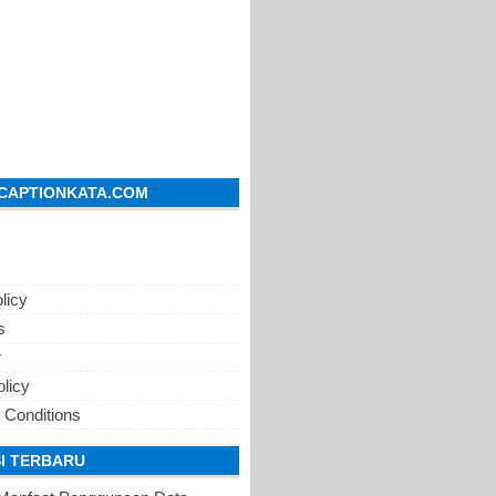
CAPTIONKATA.COM
licy
s
r
olicy
 Conditions
I TERBARU