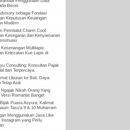
 Manfaat Penggunaan Data
ada Bisnis
Advisory sebagai Fondasi
an Keputusan Keuangan
an Modern
n Pembalut Charm Cool:
an Kesegaran dan Kenyamanan
nstruasi
 Kesenangan Multilapis:
 Kelezatan Kue Lapis di
yu Consulting: Konsultan Pajak
al dan Terpercaya
mat Liburan ke Bali, Gaya
i Tetap Asik
a Ngajak Nikah Orang Yang
 Versi Romantis Banget
Bijak Puasa Asyura, Kalimat
haum Tasu’a 9 & 10 Muharram
gan Menggunakan Jasa Like
n Instagram yang Perlu
an