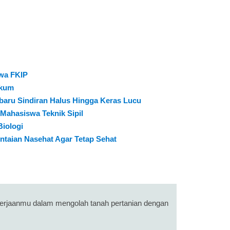
swa FKIP
ukum
baru Sindiran Halus Hingga Keras Lucu
 Mahasiswa Teknik Sipil
Biologi
Untaian Nasehat Agar Tetap Sehat
kerjaanmu dalam mengolah tanah pertanian dengan