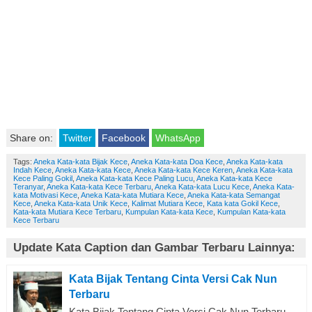
Share on:
Twitter
Facebook
WhatsApp
Tags:
Aneka Kata-kata Bijak Kece
,
Aneka Kata-kata Doa Kece
,
Aneka Kata-kata
Indah Kece
,
Aneka Kata-kata Kece
,
Aneka Kata-kata Kece Keren
,
Aneka Kata-kata
Kece Paling Gokil
,
Aneka Kata-kata Kece Paling Lucu
,
Aneka Kata-kata Kece
Teranyar
,
Aneka Kata-kata Kece Terbaru
,
Aneka Kata-kata Lucu Kece
,
Aneka Kata-
kata Motivasi Kece
,
Aneka Kata-kata Mutiara Kece
,
Aneka Kata-kata Semangat
Kece
,
Aneka Kata-kata Unik Kece
,
Kalimat Mutiara Kece
,
Kata kata Gokil Kece
,
Kata-kata Mutiara Kece Terbaru
,
Kumpulan Kata-kata Kece
,
Kumpulan Kata-kata
Kece Terbaru
Update Kata Caption dan Gambar Terbaru Lainnya:
Kata Bijak Tentang Cinta Versi Cak Nun
Terbaru
Kata Bijak Tentang Cinta Versi Cak Nun Terbaru.