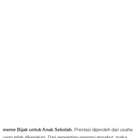
meme Bijak untuk Anak Sekolah
. Prestasi diperoleh dari usaha
yang telah dikerjakan. Dari pengertian prestasi tersebut, maka