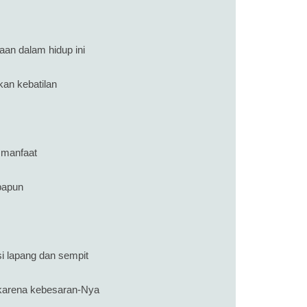
aan dalam hidup ini
an kebatilan
 manfaat
papun
i lapang dan sempit
 karena kebesaran-Nya