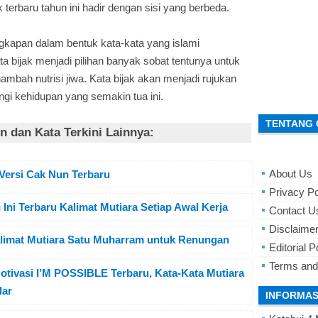
 terbaru tahun ini hadir dengan sisi yang berbeda.
gkapan dalam bentuk kata-kata yang islami
ta bijak menjadi pilihan banyak sobat tentunya untuk
mbah nutrisi jiwa. Kata bijak akan menjadi rujukan
gi kehidupan yang semakin tua ini.
TENTANG 
 dan Kata Terkini Lainnya:
About Us
 Versi Cak Nun Terbaru
Privacy Po
 Ini Terbaru Kalimat Mutiara Setiap Awal Kerja
Contact U
Disclaime
Kalimat Mutiara Satu Muharram untuk Renungan
Editorial P
Terms and
ivasi I’M POSSIBLE Terbaru, Kata-Kata Mutiara
lar
INFORMAS