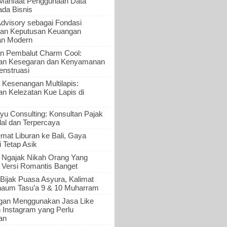
 Manfaat Penggunaan Data
ada Bisnis
Advisory sebagai Fondasi
an Keputusan Keuangan
an Modern
n Pembalut Charm Cool:
an Kesegaran dan Kenyamanan
nstruasi
 Kesenangan Multilapis:
 Kelezatan Kue Lapis di
yu Consulting: Konsultan Pajak
al dan Terpercaya
mat Liburan ke Bali, Gaya
i Tetap Asik
a Ngajak Nikah Orang Yang
 Versi Romantis Banget
Bijak Puasa Asyura, Kalimat
haum Tasu’a 9 & 10 Muharram
gan Menggunakan Jasa Like
n Instagram yang Perlu
an