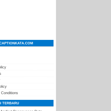
CAPTIONKATA.COM
licy
s
r
olicy
 Conditions
I TERBARU