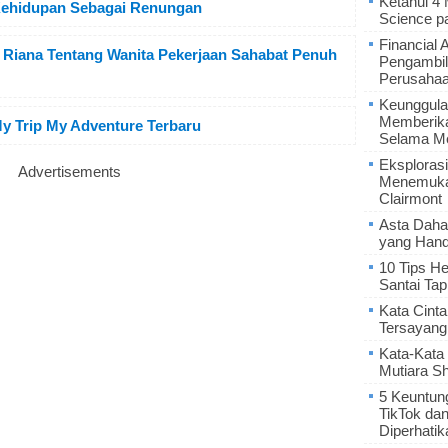
Ketahui 4
 Kehidupan Sebagai Renungan
Science p
Financial 
y Riana Tentang Wanita Pekerjaan Sahabat Penuh
Pengambil
Perusaha
Keunggula
Memberik
My Trip My Adventure Terbaru
Selama Me
Eksplorasi
Advertisements
Menemukan
Clairmont
Asta Daha
yang Hand
10 Tips He
Santai Tap
Kata Cint
Tersayang
Kata-Kata 
Mutiara S
5 Keuntun
TikTok da
Diperhatik