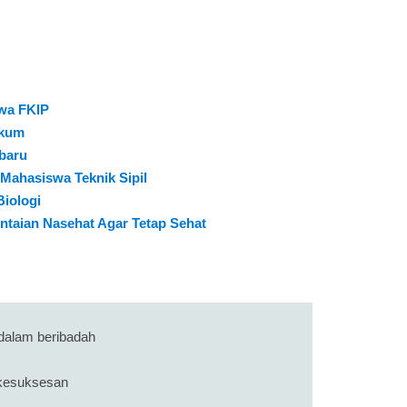
swa FKIP
ukum
baru
 Mahasiswa Teknik Sipil
Biologi
Untaian Nasehat Agar Tetap Sehat
 dalam beribadah
 kesuksesan