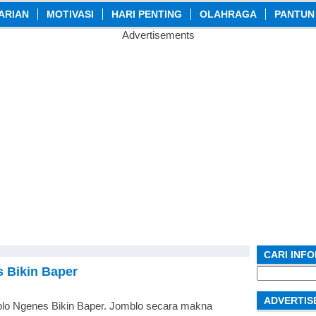
ARIAN
MOTIVASI
HARI PENTING
OLAHRAGA
PANTUN
Advertisements
CARI INF
 Bikin Baper
Search
for:
ADVERTIS
lo Ngenes Bikin Baper. Jomblo secara makna