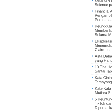
Ketahui 4
Science p
Financial 
Pengambil
Perusaha
Keunggula
Memberik
Selama Me
Eksplorasi
Menemukan
Clairmont
Asta Daha
yang Hand
10 Tips He
Santai Tap
Kata Cint
Tersayang
Kata-Kata 
Mutiara S
5 Keuntun
TikTok da
Diperhatik