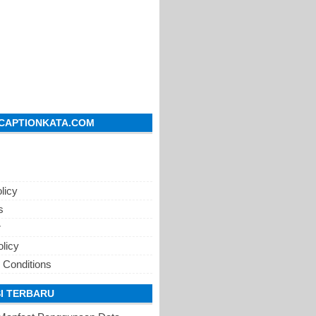
CAPTIONKATA.COM
licy
s
r
olicy
 Conditions
I TERBARU