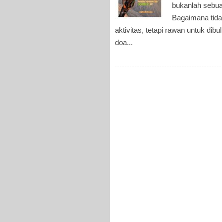
bukanlah sebuah
Bagaimana tida
aktivitas, tetapi rawan untuk dib
doa...