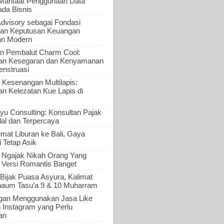
 Manfaat Penggunaan Data
ada Bisnis
Advisory sebagai Fondasi
an Keputusan Keuangan
an Modern
n Pembalut Charm Cool:
an Kesegaran dan Kenyamanan
nstruasi
 Kesenangan Multilapis:
 Kelezatan Kue Lapis di
yu Consulting: Konsultan Pajak
al dan Terpercaya
mat Liburan ke Bali, Gaya
i Tetap Asik
a Ngajak Nikah Orang Yang
 Versi Romantis Banget
Bijak Puasa Asyura, Kalimat
haum Tasu’a 9 & 10 Muharram
gan Menggunakan Jasa Like
n Instagram yang Perlu
an