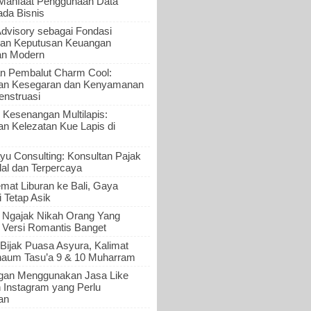
 Manfaat Penggunaan Data
ada Bisnis
Advisory sebagai Fondasi
an Keputusan Keuangan
an Modern
n Pembalut Charm Cool:
an Kesegaran dan Kenyamanan
nstruasi
 Kesenangan Multilapis:
 Kelezatan Kue Lapis di
yu Consulting: Konsultan Pajak
al dan Terpercaya
mat Liburan ke Bali, Gaya
i Tetap Asik
a Ngajak Nikah Orang Yang
 Versi Romantis Banget
Bijak Puasa Asyura, Kalimat
haum Tasu’a 9 & 10 Muharram
gan Menggunakan Jasa Like
n Instagram yang Perlu
an