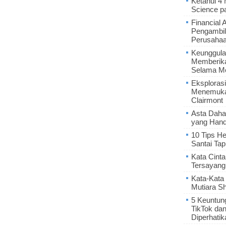
Ketahui 4
Science p
Financial 
Pengambil
Perusaha
Keunggula
Memberik
Selama Me
Eksplorasi
Menemukan
Clairmont
Asta Daha
yang Hand
10 Tips He
Santai Tap
Kata Cint
Tersayang
Kata-Kata 
Mutiara S
5 Keuntun
TikTok da
Diperhatik