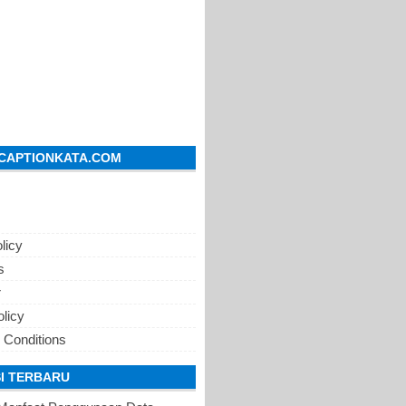
CAPTIONKATA.COM
licy
s
r
olicy
 Conditions
I TERBARU