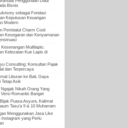
 Manfaat Penggunaan Data
ada Bisnis
Advisory sebagai Fondasi
an Keputusan Keuangan
an Modern
n Pembalut Charm Cool:
an Kesegaran dan Kenyamanan
nstruasi
 Kesenangan Multilapis:
 Kelezatan Kue Lapis di
yu Consulting: Konsultan Pajak
al dan Terpercaya
mat Liburan ke Bali, Gaya
i Tetap Asik
a Ngajak Nikah Orang Yang
 Versi Romantis Banget
Bijak Puasa Asyura, Kalimat
haum Tasu’a 9 & 10 Muharram
gan Menggunakan Jasa Like
n Instagram yang Perlu
an