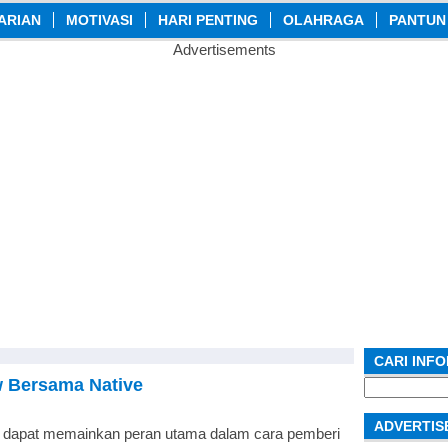
ARIAN
MOTIVASI
HARI PENTING
OLAHRAGA
PANTUN
Advertisements
CARI INF
w Bersama Native
Search
for:
ADVERTIS
 dapat memainkan peran utama dalam cara pemberi