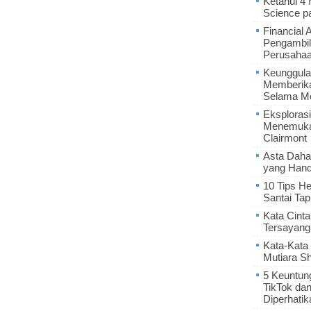
Ketahui 4
Science p
Financial 
Pengambil
Perusaha
Keunggula
Memberik
Selama Me
Eksplorasi
Menemukan
Clairmont
Asta Daha
yang Hand
10 Tips He
Santai Tap
Kata Cint
Tersayang
Kata-Kata 
Mutiara S
5 Keuntun
TikTok da
Diperhatik