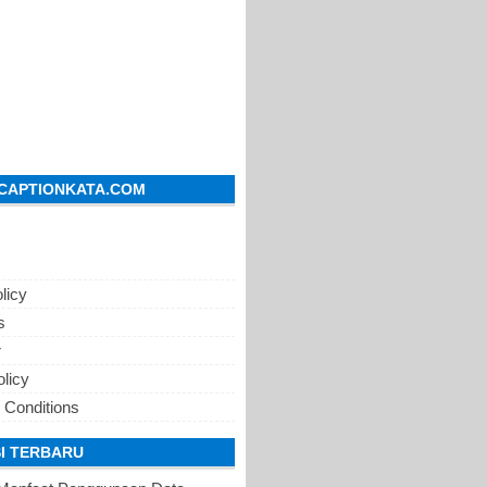
CAPTIONKATA.COM
licy
s
r
olicy
 Conditions
I TERBARU