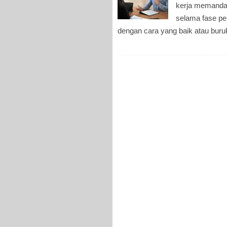
kerja memandan
selama fase p
dengan cara yang baik atau buruk.