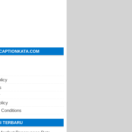
CAPTIONKATA.COM
licy
s
r
olicy
 Conditions
I TERBARU