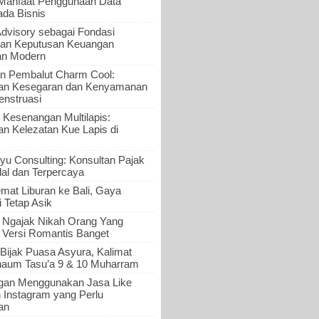
 Manfaat Penggunaan Data
ada Bisnis
Advisory sebagai Fondasi
an Keputusan Keuangan
an Modern
n Pembalut Charm Cool:
an Kesegaran dan Kenyamanan
nstruasi
 Kesenangan Multilapis:
 Kelezatan Kue Lapis di
yu Consulting: Konsultan Pajak
al dan Terpercaya
mat Liburan ke Bali, Gaya
i Tetap Asik
a Ngajak Nikah Orang Yang
 Versi Romantis Banget
Bijak Puasa Asyura, Kalimat
haum Tasu’a 9 & 10 Muharram
gan Menggunakan Jasa Like
n Instagram yang Perlu
an