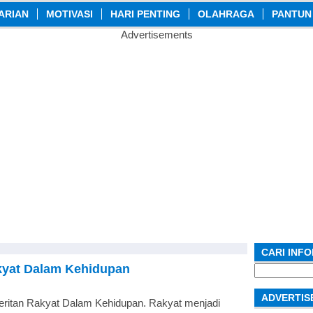
ARIAN
MOTIVASI
HARI PENTING
OLAHRAGA
PANTUN
Advertisements
CARI INF
akyat Dalam Kehidupan
Search
for:
ADVERTIS
Jeritan Rakyat Dalam Kehidupan. Rakyat menjadi