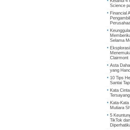
Ketahui 4
Science p
Financial 
Pengambil
Perusaha
Keunggula
Memberik
Selama Me
Eksplorasi
Menemukan
Clairmont
Asta Daha
yang Hand
10 Tips He
Santai Tap
Kata Cint
Tersayang
Kata-Kata 
Mutiara S
5 Keuntun
TikTok da
Diperhatik