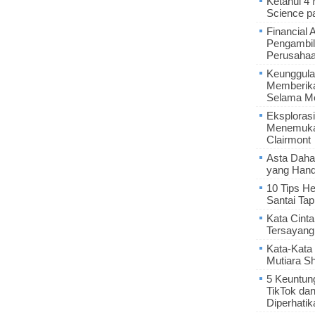
Ketahui 4
Science p
Financial 
Pengambil
Perusaha
Keunggula
Memberik
Selama Me
Eksplorasi
Menemukan
Clairmont
Asta Daha
yang Hand
10 Tips He
Santai Tap
Kata Cint
Tersayang
Kata-Kata 
Mutiara S
5 Keuntun
TikTok da
Diperhatik