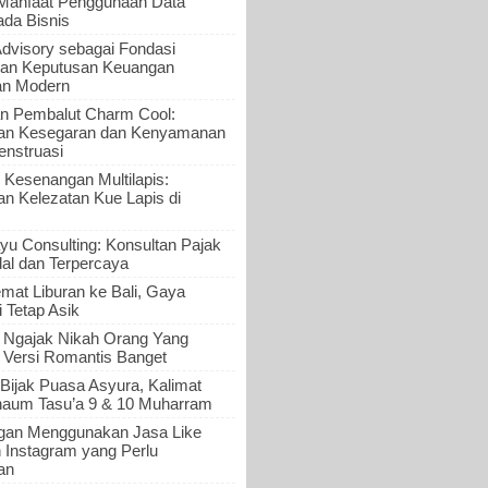
 Manfaat Penggunaan Data
ada Bisnis
Advisory sebagai Fondasi
an Keputusan Keuangan
an Modern
n Pembalut Charm Cool:
an Kesegaran dan Kenyamanan
nstruasi
 Kesenangan Multilapis:
 Kelezatan Kue Lapis di
yu Consulting: Konsultan Pajak
al dan Terpercaya
mat Liburan ke Bali, Gaya
i Tetap Asik
a Ngajak Nikah Orang Yang
 Versi Romantis Banget
Bijak Puasa Asyura, Kalimat
haum Tasu’a 9 & 10 Muharram
gan Menggunakan Jasa Like
n Instagram yang Perlu
an