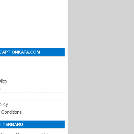
CAPTIONKATA.COM
licy
s
r
olicy
 Conditions
I TERBARU