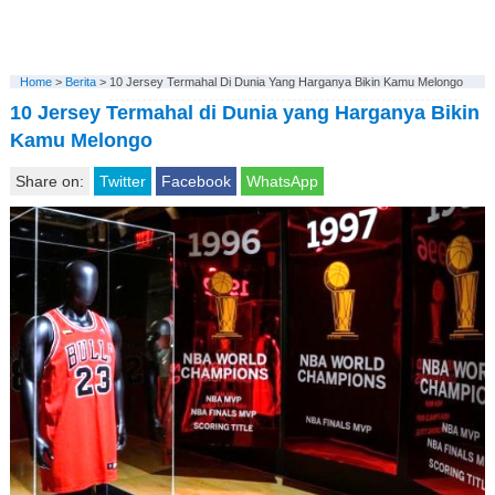
Home
>
Berita
>
10 Jersey Termahal Di Dunia Yang Harganya Bikin Kamu Melongo
10 Jersey Termahal di Dunia yang Harganya Bikin
Kamu Melongo
Share on:
Twitter
Facebook
WhatsApp