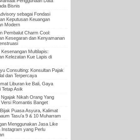
 Manfaat Penggunaan Data
ada Bisnis
Advisory sebagai Fondasi
an Keputusan Keuangan
an Modern
n Pembalut Charm Cool:
an Kesegaran dan Kenyamanan
nstruasi
 Kesenangan Multilapis:
 Kelezatan Kue Lapis di
yu Consulting: Konsultan Pajak
al dan Terpercaya
mat Liburan ke Bali, Gaya
i Tetap Asik
a Ngajak Nikah Orang Yang
 Versi Romantis Banget
Bijak Puasa Asyura, Kalimat
haum Tasu’a 9 & 10 Muharram
gan Menggunakan Jasa Like
n Instagram yang Perlu
an