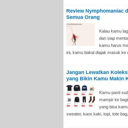
Review Nymphomaniac da
Semua Orang
Kalau kamu lagi
dan siap menta
kamu harus mel
ini, kamu bakal diajak masuk ke d
Jangan Lewatkan Koleksi 
yang Bikin Kamu Makin 
Kamu pasti sud
mampir ke bagia
yang bisa kamu
sweater, kaos kaki, topi, tote ba