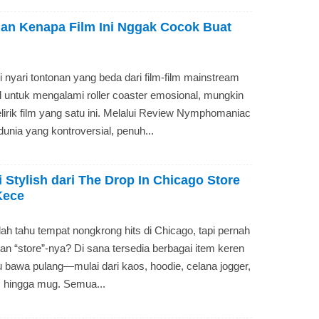
n Kenapa Film Ini Nggak Cocok Buat
 nyari tontonan yang beda dari film-film mainstream
l untuk mengalami roller coaster emosional, mungkin
irik film yang satu ini. Melalui Review Nymphomaniac
unia yang kontroversial, penuh...
Stylish dari The Drop In Chicago Store
Kece
ah tahu tempat nongkrong hits di Chicago, tapi pernah
n “store”-nya? Di sana tersedia berbagai item keren
 bawa pulang—mulai dari kaos, hoodie, celana jogger,
g, hingga mug. Semua...