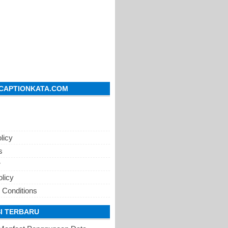
CAPTIONKATA.COM
licy
s
r
olicy
 Conditions
I TERBARU