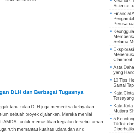
Ketahui 4
Science p
Financial 
Pengambil
Perusaha
Keunggula
Memberik
Selama Me
Eksplorasi
Menemukan
Clairmont
Asta Daha
yang Hand
10 Tips He
Santai Tap
ngan DLH dan Berbagai Tugasnya
Kata Cint
Tersayang
Kata-Kata 
ggak tahu kalau DLH juga memeriksa kelayakan
Mutiara S
elum sebuah proyek dijalankan. Mereka menilai
5 Keuntun
ti AMDAL untuk memastikan kegiatan tersebut aman
TikTok da
Diperhatik
juga rutin memantau kualitas udara dan air di