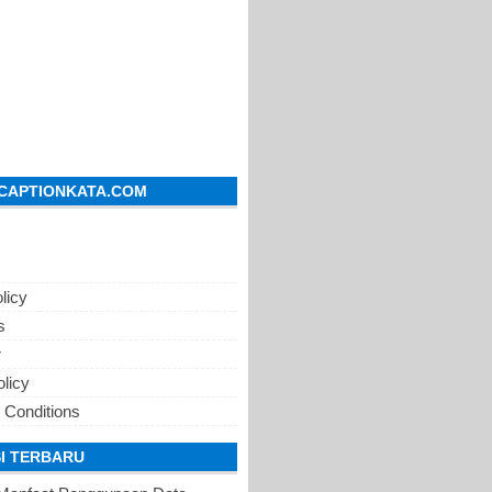
CAPTIONKATA.COM
licy
s
r
olicy
 Conditions
I TERBARU