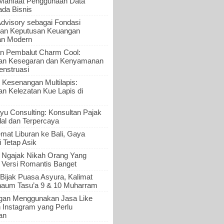
 Manfaat Penggunaan Data
ada Bisnis
Advisory sebagai Fondasi
an Keputusan Keuangan
an Modern
n Pembalut Charm Cool:
an Kesegaran dan Kenyamanan
nstruasi
 Kesenangan Multilapis:
 Kelezatan Kue Lapis di
yu Consulting: Konsultan Pajak
al dan Terpercaya
mat Liburan ke Bali, Gaya
i Tetap Asik
a Ngajak Nikah Orang Yang
 Versi Romantis Banget
Bijak Puasa Asyura, Kalimat
haum Tasu’a 9 & 10 Muharram
gan Menggunakan Jasa Like
n Instagram yang Perlu
an