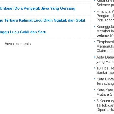
Ketahui 4
Science p
 Untaian Do’a Penyejuk Jiwa Yang Gersang
Financial 
Pengambil
Perusaha
u Terbaru Kalimat Lucu Bikin Ngakak dan Gokil
Keunggula
Memberik
inggu Lucu Gokil dan Seru
Selama Me
Eksplorasi
Advertisements
Menemukan
Clairmont
Asta Daha
yang Hand
10 Tips He
Santai Tap
Kata Cint
Tersayang
Kata-Kata 
Mutiara S
5 Keuntun
TikTok da
Diperhatik