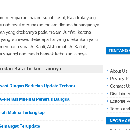
.
m merupakan malam sunah rasul, Kata-kata yang
m sunah rasul merupakan malam dimana hubungannya
uran yang ditekannya pada malam Jum’at, karena
ang istimewa. Beberapa hal yang ditekankan yaitu
membaca surat Al Kahfi, Al Jumuah, Al Kafiah,
TENTANG 
a sayangi dan masih banyak kebaikan lainnya.
 dan Kata Terkini Lainnya:
About Us
Privacy Po
ivasi Ringan Berkelas Update Terbaru
Contact U
Disclaime
 Generasi Milenial Penerus Bangsa
Editorial P
Terms and
uh Makna Terlengkap
INFORMAS
Semangat Terupdate