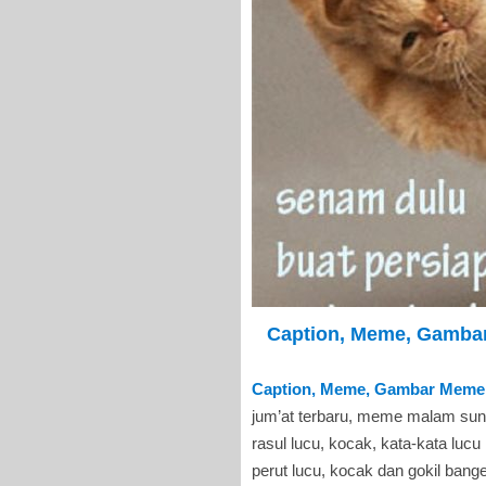
Caption, Meme, Gamba
Caption, Meme, Gambar Meme 
jum’at terbaru, meme malam su
rasul lucu, kocak, kata-kata lu
perut lucu, kocak dan gokil ba