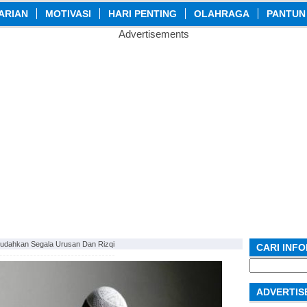
ARIAN
MOTIVASI
HARI PENTING
OLAHRAGA
PANTUN
Advertisements
udahkan Segala Urusan Dan Rizqi
CARI INF
Search
for:
ADVERTIS