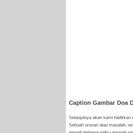
Caption Gambar Doa D
Selanjutnya akan kami hadirkan 
Sebuah urusan atau masalah, ses
pernah terbawa nafsu amarah seh