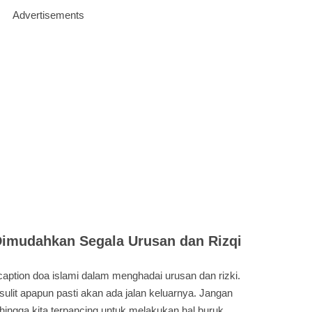
Advertisements
imudahkan Segala Urusan dan Rizqi
caption doa islami dalam menghadai urusan dan rizki.
ulit apapun pasti akan ada jalan keluarnya. Jangan
ingga kita terpancing untuk melakukan hal buruk