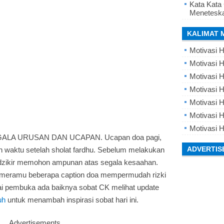
Kata Kata
Meneteska
KALIMAT 
Motivasi H
Motivasi H
Motivasi H
Motivasi 
Motivasi 
Motivasi H
Motivasi H
LA URUSAN DAN UCAPAN. Ucapan doa pagi,
ADVERTIS
n waktu setelah sholat fardhu. Sebelum melakukan
rdzikir memohon ampunan atas segala kesaahan.
m meramu beberapa caption doa mempermudah rizki
gai pembuka ada baiknya sobat CK melihat update
uh
untuk menambah inspirasi sobat hari ini.
Advertisements