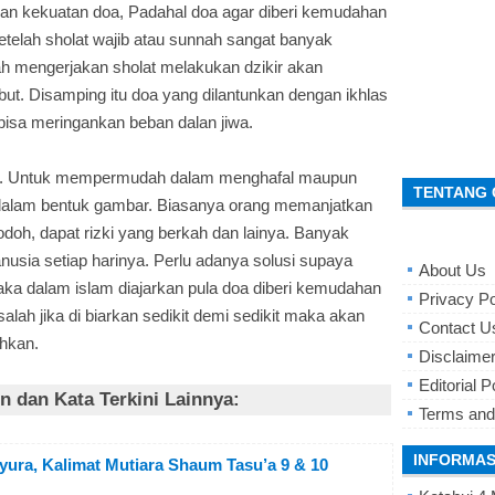
an kekuatan doa, Padahal doa agar diberi kemudahan
setelah sholat wajib atau sunnah sangat banyak
ah mengerjakan sholat melakukan dzikir akan
t. Disamping itu doa yang dilantunkan dengan ikhlas
isa meringankan beban dalan jiwa.
. Untuk mempermudah dalam menghafal maupun
TENTANG 
 dalam bentuk gambar. Biasanya orang memanjatkan
doh, dapat rizki yang berkah dan lainya. Banyak
nusia setiap harinya. Perlu adanya solusi supaya
About Us
ka dalam islam diajarkan pula doa diberi kemudahan
Privacy Po
ah jika di biarkan sedikit demi sedikit maka akan
Contact U
ahkan.
Disclaime
Editorial P
 dan Kata Terkini Lainnya:
Terms and
INFORMAS
yura, Kalimat Mutiara Shaum Tasu’a 9 & 10