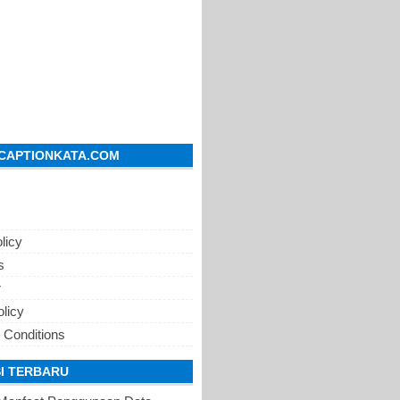
CAPTIONKATA.COM
licy
s
r
olicy
 Conditions
I TERBARU