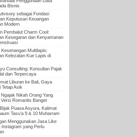
 Manfaat Penggunaan Data
ada Bisnis
Advisory sebagai Fondasi
an Keputusan Keuangan
an Modern
n Pembalut Charm Cool:
an Kesegaran dan Kenyamanan
nstruasi
 Kesenangan Multilapis:
 Kelezatan Kue Lapis di
yu Consulting: Konsultan Pajak
al dan Terpercaya
mat Liburan ke Bali, Gaya
i Tetap Asik
a Ngajak Nikah Orang Yang
 Versi Romantis Banget
Bijak Puasa Asyura, Kalimat
haum Tasu’a 9 & 10 Muharram
gan Menggunakan Jasa Like
n Instagram yang Perlu
an