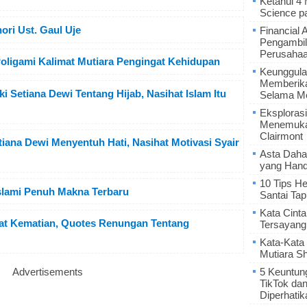
Ketahui 4
Science p
ori Ust. Gaul Uje
Financial 
Pengambil
Perusaha
Poligami Kalimat Mutiara Pengingat Kehidupan
Keunggula
Memberik
Setiana Dewi Tentang Hijab, Nasihat Islam Itu
Selama Me
Eksplorasi
Menemukan
Clairmont
tiana Dewi Menyentuh Hati, Nasihat Motivasi Syair
Asta Daha
yang Hand
10 Tips He
slami Penuh Makna Terbaru
Santai Tap
Kata Cint
gat Kematian, Quotes Renungan Tentang
Tersayang
Kata-Kata 
Mutiara S
Advertisements
5 Keuntun
TikTok da
Diperhatik