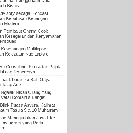
 Manfaat Penggunaan Data
ada Bisnis
Advisory sebagai Fondasi
an Keputusan Keuangan
an Modern
n Pembalut Charm Cool:
an Kesegaran dan Kenyamanan
nstruasi
 Kesenangan Multilapis:
 Kelezatan Kue Lapis di
yu Consulting: Konsultan Pajak
al dan Terpercaya
mat Liburan ke Bali, Gaya
i Tetap Asik
a Ngajak Nikah Orang Yang
 Versi Romantis Banget
Bijak Puasa Asyura, Kalimat
haum Tasu’a 9 & 10 Muharram
gan Menggunakan Jasa Like
n Instagram yang Perlu
an