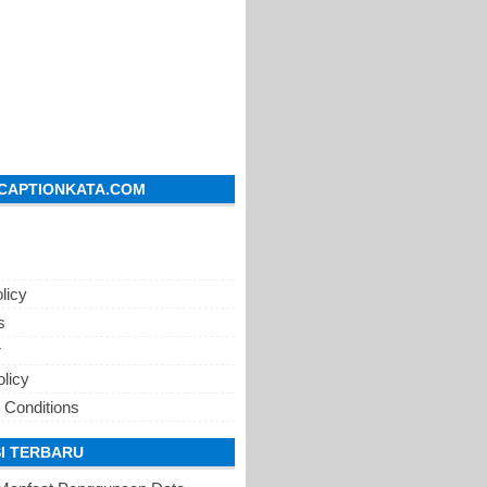
CAPTIONKATA.COM
licy
s
r
olicy
 Conditions
I TERBARU