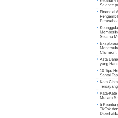
Ketahui 4
Science p
Financial 
Pengambil
Perusaha
Keunggula
Memberik
Selama Me
Eksplorasi
Menemukan
Clairmont
Asta Daha
yang Hand
10 Tips He
Santai Tap
Kata Cint
Tersayang
Kata-Kata 
Mutiara S
5 Keuntun
TikTok da
Diperhatik