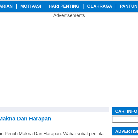
ARIAN
MOTIVASI
HARI PENTING
OLAHRAGA
PANTUN
Advertisements
CARI INF
Makna Dan Harapan
Search
for:
ADVERTIS
an Penuh Makna Dan Harapan. Wahai sobat pecinta