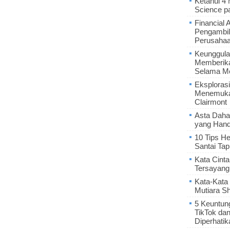
Ketahui 4
Science p
Financial 
Pengambil
Perusaha
Keunggula
Memberik
Selama Me
Eksplorasi
Menemukan
Clairmont
Asta Daha
yang Hand
10 Tips He
Santai Tap
Kata Cint
Tersayang
Kata-Kata 
Mutiara S
5 Keuntun
TikTok da
Diperhatik