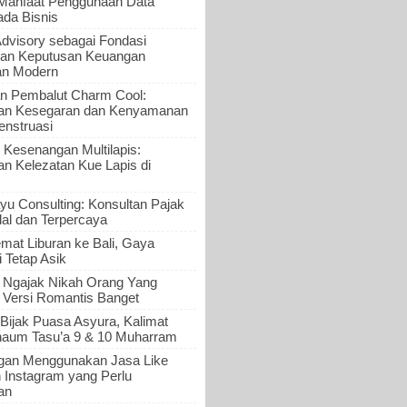
 Manfaat Penggunaan Data
ada Bisnis
Advisory sebagai Fondasi
an Keputusan Keuangan
an Modern
n Pembalut Charm Cool:
an Kesegaran dan Kenyamanan
nstruasi
 Kesenangan Multilapis:
 Kelezatan Kue Lapis di
yu Consulting: Konsultan Pajak
al dan Terpercaya
mat Liburan ke Bali, Gaya
i Tetap Asik
a Ngajak Nikah Orang Yang
 Versi Romantis Banget
Bijak Puasa Asyura, Kalimat
haum Tasu’a 9 & 10 Muharram
gan Menggunakan Jasa Like
n Instagram yang Perlu
an