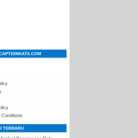
CAPTIONKATA.COM
licy
s
r
olicy
 Conditions
I TERBARU