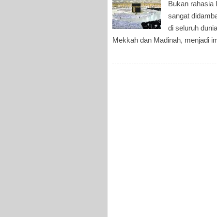
Bukan rahasia 
sangat didamba
di seluruh dun
Mekkah dan Madinah, menjadi im