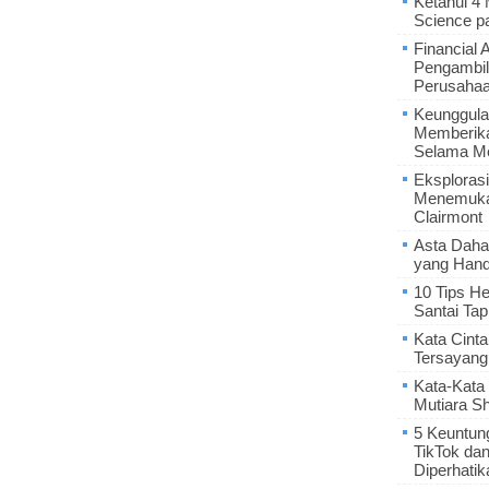
Ketahui 4
Science p
Financial 
Pengambil
Perusaha
Keunggula
Memberik
Selama Me
Eksplorasi
Menemukan
Clairmont
Asta Daha
yang Hand
10 Tips He
Santai Tap
Kata Cint
Tersayang
Kata-Kata 
Mutiara S
5 Keuntun
TikTok da
Diperhatik