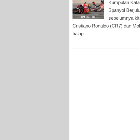
Kumpulan Kata
Spanyol Berjul
sebelumnya kita
Cristiano Ronaldo (CR7) dan Moha
balap....