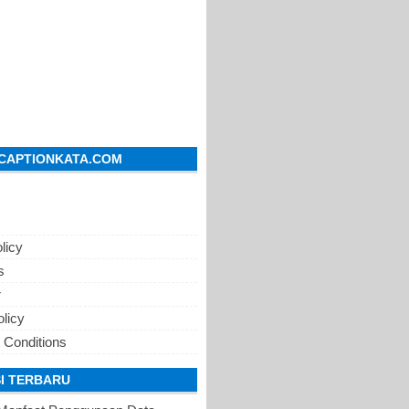
CAPTIONKATA.COM
licy
s
r
olicy
 Conditions
I TERBARU