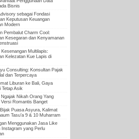
 Manfaat Penggunaan Data
ada Bisnis
Advisory sebagai Fondasi
an Keputusan Keuangan
an Modern
n Pembalut Charm Cool:
an Kesegaran dan Kenyamanan
nstruasi
 Kesenangan Multilapis:
 Kelezatan Kue Lapis di
yu Consulting: Konsultan Pajak
al dan Terpercaya
mat Liburan ke Bali, Gaya
i Tetap Asik
a Ngajak Nikah Orang Yang
 Versi Romantis Banget
Bijak Puasa Asyura, Kalimat
haum Tasu’a 9 & 10 Muharram
gan Menggunakan Jasa Like
n Instagram yang Perlu
an