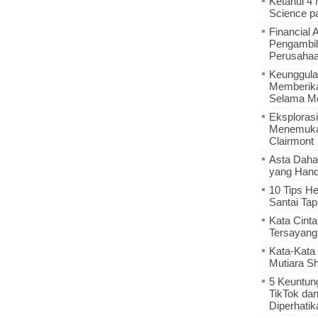
Ketahui 4
Science p
Financial 
Pengambil
Perusaha
Keunggula
Memberik
Selama Me
Eksplorasi
Menemukan
Clairmont
Asta Daha
yang Hand
10 Tips He
Santai Tap
Kata Cint
Tersayang
Kata-Kata 
Mutiara S
5 Keuntun
TikTok da
Diperhatik