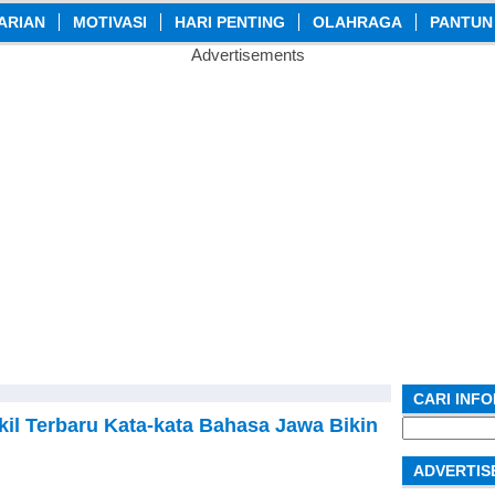
ARIAN
MOTIVASI
HARI PENTING
OLAHRAGA
PANTUN
Advertisements
CARI INF
il Terbaru Kata-kata Bahasa Jawa Bikin
Search
for:
ADVERTIS