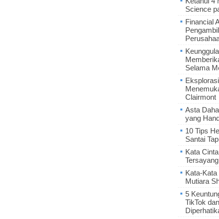
Ketahui 4
Science p
Financial 
Pengambil
Perusaha
Keunggula
Memberik
Selama Me
Eksplorasi
Menemukan
Clairmont
Asta Daha
yang Hand
10 Tips He
Santai Tap
Kata Cint
Tersayang
Kata-Kata 
Mutiara S
5 Keuntun
TikTok da
Diperhatik