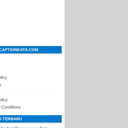
CAPTIONKATA.COM
licy
s
r
olicy
 Conditions
I TERBARU