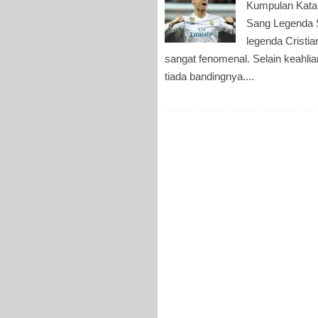
Kumpulan Kata-
Sang Legenda S
legenda Cristi
sangat fenomenal. Selain keahlian
tiada bandingnya....