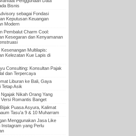
 Manfaat Penggunaan Data
ada Bisnis
Advisory sebagai Fondasi
an Keputusan Keuangan
an Modern
n Pembalut Charm Cool:
an Kesegaran dan Kenyamanan
nstruasi
 Kesenangan Multilapis:
 Kelezatan Kue Lapis di
yu Consulting: Konsultan Pajak
al dan Terpercaya
mat Liburan ke Bali, Gaya
i Tetap Asik
a Ngajak Nikah Orang Yang
 Versi Romantis Banget
Bijak Puasa Asyura, Kalimat
haum Tasu’a 9 & 10 Muharram
gan Menggunakan Jasa Like
n Instagram yang Perlu
an