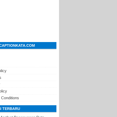
CAPTIONKATA.COM
licy
s
r
olicy
 Conditions
I TERBARU