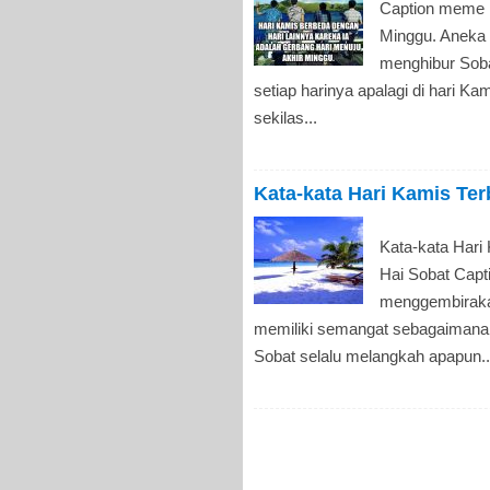
Caption meme 
Minggu. Aneka c
menghibur Sob
setiap harinya apalagi di hari K
sekilas...
Kata-kata Hari Kamis Ter
Kata-kata Hari 
Hai Sobat Cap
menggembiraka
memiliki semangat sebagaiman
Sobat selalu melangkah apapun..