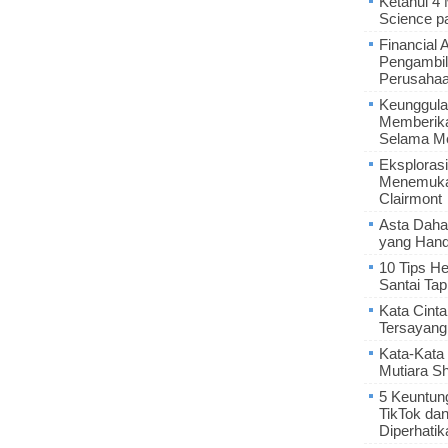
Ketahui 4
Science p
Financial 
Pengambil
Perusaha
Keunggula
Memberik
Selama Me
Eksplorasi
Menemukan
Clairmont
Asta Daha
yang Hand
10 Tips He
Santai Tap
Kata Cint
Tersayang
Kata-Kata 
Mutiara S
5 Keuntun
TikTok da
Diperhatik