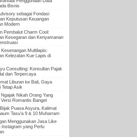
 Manfaat Penggunaan Data
ada Bisnis
Advisory sebagai Fondasi
an Keputusan Keuangan
an Modern
n Pembalut Charm Cool:
an Kesegaran dan Kenyamanan
nstruasi
 Kesenangan Multilapis:
 Kelezatan Kue Lapis di
yu Consulting: Konsultan Pajak
al dan Terpercaya
mat Liburan ke Bali, Gaya
i Tetap Asik
a Ngajak Nikah Orang Yang
 Versi Romantis Banget
Bijak Puasa Asyura, Kalimat
haum Tasu’a 9 & 10 Muharram
gan Menggunakan Jasa Like
n Instagram yang Perlu
an