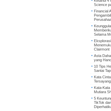
Ketahui 4
Science p
Financial 
Pengambil
Perusaha
Keunggula
Memberik
Selama Me
Eksplorasi
Menemukan
Clairmont
Asta Daha
yang Hand
10 Tips He
Santai Tap
Kata Cint
Tersayang
Kata-Kata 
Mutiara S
5 Keuntun
TikTok da
Diperhatik