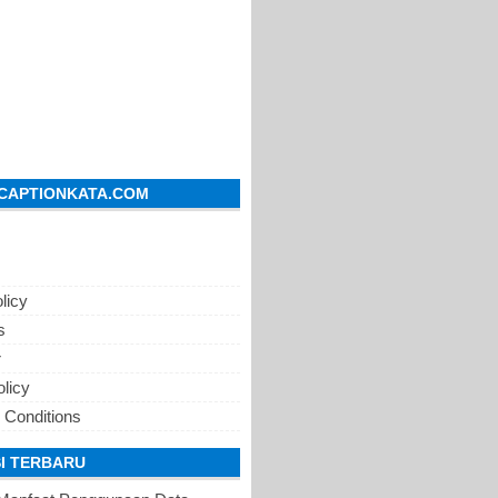
CAPTIONKATA.COM
licy
s
r
olicy
 Conditions
I TERBARU