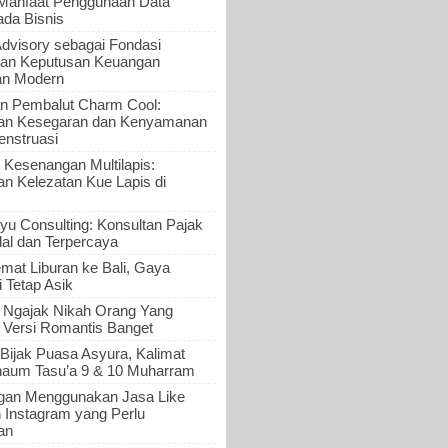
 Manfaat Penggunaan Data
ada Bisnis
Advisory sebagai Fondasi
an Keputusan Keuangan
an Modern
n Pembalut Charm Cool:
an Kesegaran dan Kenyamanan
nstruasi
 Kesenangan Multilapis:
 Kelezatan Kue Lapis di
yu Consulting: Konsultan Pajak
al dan Terpercaya
mat Liburan ke Bali, Gaya
i Tetap Asik
a Ngajak Nikah Orang Yang
 Versi Romantis Banget
Bijak Puasa Asyura, Kalimat
haum Tasu’a 9 & 10 Muharram
gan Menggunakan Jasa Like
n Instagram yang Perlu
an