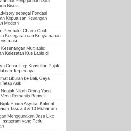
 Manfaat Penggunaan Data
ada Bisnis
Advisory sebagai Fondasi
an Keputusan Keuangan
an Modern
n Pembalut Charm Cool:
an Kesegaran dan Kenyamanan
nstruasi
 Kesenangan Multilapis:
 Kelezatan Kue Lapis di
yu Consulting: Konsultan Pajak
al dan Terpercaya
mat Liburan ke Bali, Gaya
i Tetap Asik
a Ngajak Nikah Orang Yang
 Versi Romantis Banget
Bijak Puasa Asyura, Kalimat
haum Tasu’a 9 & 10 Muharram
gan Menggunakan Jasa Like
n Instagram yang Perlu
an