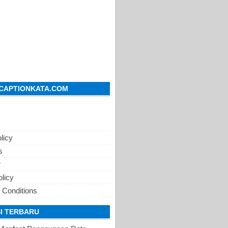
CAPTIONKATA.COM
licy
s
r
olicy
 Conditions
I TERBARU