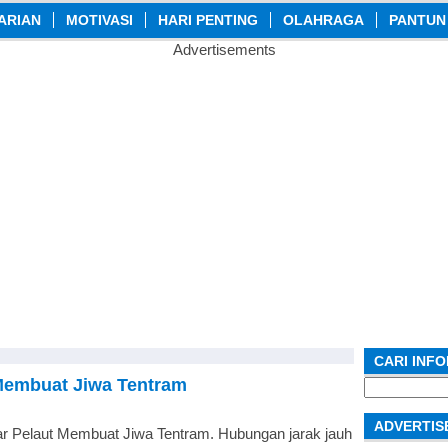
ARIAN
MOTIVASI
HARI PENTING
OLAHRAGA
PANTUN
Advertisements
CARI INF
 Membuat Jiwa Tentram
Search
for:
ADVERTIS
ar Pelaut Membuat Jiwa Tentram. Hubungan jarak jauh