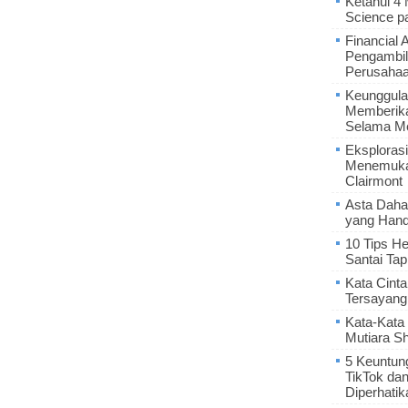
Ketahui 4
Science p
Financial 
Pengambil
Perusaha
Keunggula
Memberik
Selama Me
Eksplorasi
Menemukan
Clairmont
Asta Daha
yang Hand
10 Tips He
Santai Tap
Kata Cint
Tersayang
Kata-Kata 
Mutiara S
5 Keuntun
TikTok da
Diperhatik