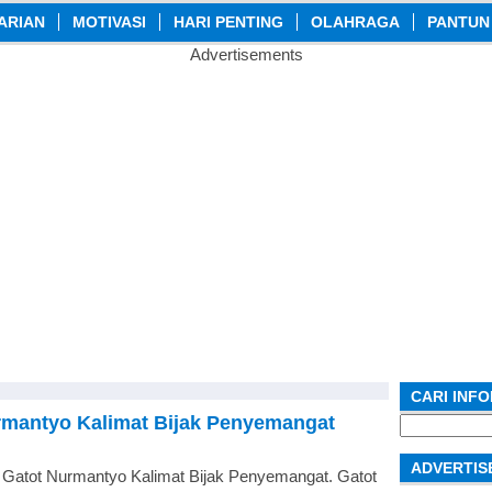
ARIAN
MOTIVASI
HARI PENTING
OLAHRAGA
PANTUN
Advertisements
CARI INF
urmantyo Kalimat Bijak Penyemangat
Search
for:
ADVERTIS
k Gatot Nurmantyo Kalimat Bijak Penyemangat. Gatot