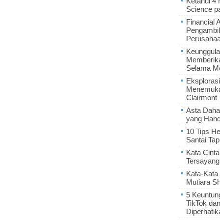
Ketahui 4
Science p
Financial 
Pengambil
Perusaha
Keunggula
Memberik
Selama Me
Eksplorasi
Menemukan
Clairmont
Asta Daha
yang Hand
10 Tips He
Santai Tap
Kata Cint
Tersayang
Kata-Kata 
Mutiara S
5 Keuntun
TikTok da
Diperhatik