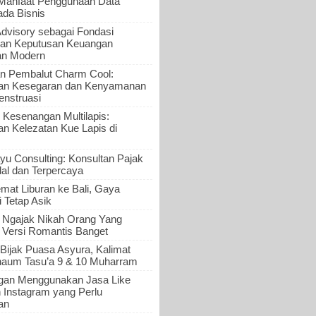
 Manfaat Penggunaan Data
ada Bisnis
Advisory sebagai Fondasi
an Keputusan Keuangan
an Modern
n Pembalut Charm Cool:
an Kesegaran dan Kenyamanan
nstruasi
 Kesenangan Multilapis:
 Kelezatan Kue Lapis di
yu Consulting: Konsultan Pajak
al dan Terpercaya
mat Liburan ke Bali, Gaya
i Tetap Asik
a Ngajak Nikah Orang Yang
 Versi Romantis Banget
Bijak Puasa Asyura, Kalimat
haum Tasu’a 9 & 10 Muharram
gan Menggunakan Jasa Like
n Instagram yang Perlu
an