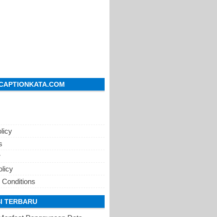
CAPTIONKATA.COM
licy
s
r
olicy
 Conditions
I TERBARU