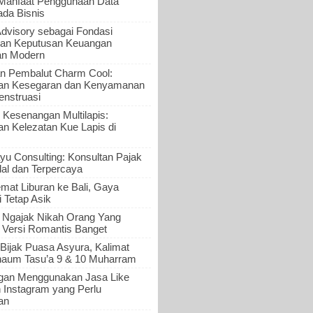
 Manfaat Penggunaan Data
ada Bisnis
Advisory sebagai Fondasi
an Keputusan Keuangan
an Modern
n Pembalut Charm Cool:
an Kesegaran dan Kenyamanan
nstruasi
 Kesenangan Multilapis:
 Kelezatan Kue Lapis di
yu Consulting: Konsultan Pajak
al dan Terpercaya
mat Liburan ke Bali, Gaya
i Tetap Asik
a Ngajak Nikah Orang Yang
 Versi Romantis Banget
Bijak Puasa Asyura, Kalimat
haum Tasu’a 9 & 10 Muharram
gan Menggunakan Jasa Like
n Instagram yang Perlu
an