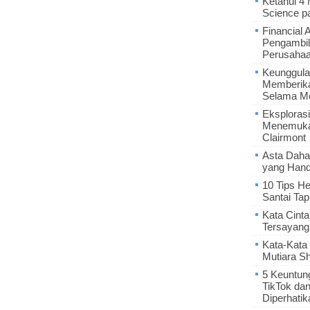
Ketahui 4
Science p
Financial 
Pengambil
Perusaha
Keunggula
Memberik
Selama Me
Eksplorasi
Menemukan
Clairmont
Asta Daha
yang Hand
10 Tips He
Santai Tap
Kata Cint
Tersayang
Kata-Kata 
Mutiara S
5 Keuntun
TikTok da
Diperhatik