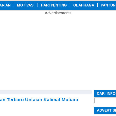
ARIAN
MOTIVASI
HARI PENTING
OLAHRAGA
PANTUN
Advertisements
CARI INF
kan Terbaru Untaian Kalimat Mutiara
Search
for:
ADVERTIS