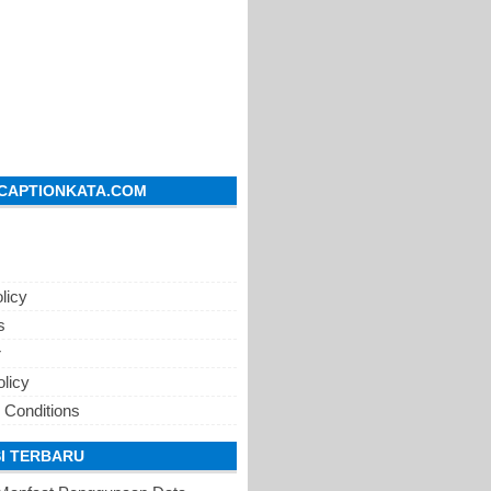
CAPTIONKATA.COM
licy
s
r
olicy
 Conditions
I TERBARU