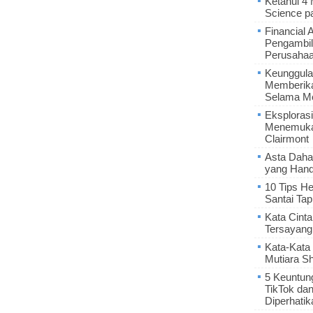
Ketahui 4
Science p
Financial 
Pengambil
Perusaha
Keunggula
Memberik
Selama Me
Eksplorasi
Menemukan
Clairmont
Asta Daha
yang Hand
10 Tips He
Santai Tap
Kata Cint
Tersayang
Kata-Kata 
Mutiara S
5 Keuntun
TikTok da
Diperhatik