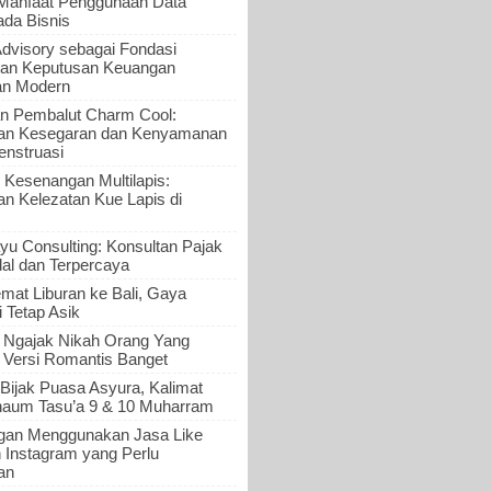
 Manfaat Penggunaan Data
ada Bisnis
Advisory sebagai Fondasi
an Keputusan Keuangan
an Modern
n Pembalut Charm Cool:
an Kesegaran dan Kenyamanan
nstruasi
 Kesenangan Multilapis:
 Kelezatan Kue Lapis di
yu Consulting: Konsultan Pajak
al dan Terpercaya
mat Liburan ke Bali, Gaya
i Tetap Asik
a Ngajak Nikah Orang Yang
 Versi Romantis Banget
Bijak Puasa Asyura, Kalimat
haum Tasu’a 9 & 10 Muharram
gan Menggunakan Jasa Like
n Instagram yang Perlu
an