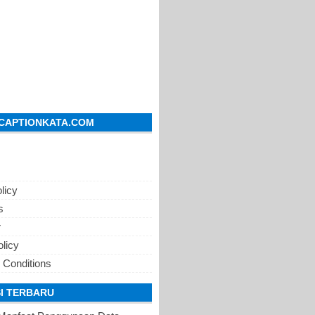
CAPTIONKATA.COM
licy
s
r
olicy
 Conditions
I TERBARU