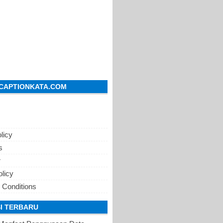
CAPTIONKATA.COM
licy
s
r
olicy
 Conditions
I TERBARU