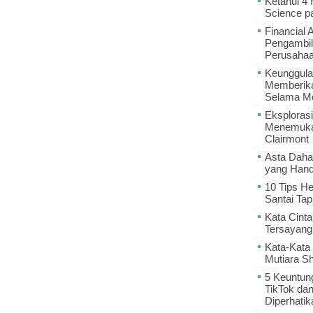
Ketahui 4
Science p
Financial 
Pengambil
Perusaha
Keunggula
Memberik
Selama Me
Eksplorasi
Menemukan
Clairmont
Asta Daha
yang Hand
10 Tips He
Santai Tap
Kata Cint
Tersayang
Kata-Kata 
Mutiara S
5 Keuntun
TikTok da
Diperhatik