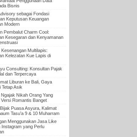
 Manfaat Penggunaan Data
ada Bisnis
Advisory sebagai Fondasi
an Keputusan Keuangan
an Modern
n Pembalut Charm Cool:
an Kesegaran dan Kenyamanan
nstruasi
 Kesenangan Multilapis:
 Kelezatan Kue Lapis di
yu Consulting: Konsultan Pajak
al dan Terpercaya
mat Liburan ke Bali, Gaya
i Tetap Asik
a Ngajak Nikah Orang Yang
 Versi Romantis Banget
Bijak Puasa Asyura, Kalimat
haum Tasu’a 9 & 10 Muharram
gan Menggunakan Jasa Like
n Instagram yang Perlu
an