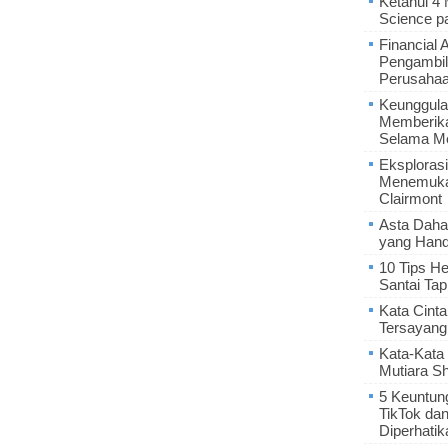
Ketahui 4
Science p
Financial 
Pengambil
Perusaha
Keunggula
Memberik
Selama Me
Eksplorasi
Menemukan
Clairmont
Asta Daha
yang Hand
10 Tips He
Santai Tap
Kata Cint
Tersayang
Kata-Kata 
Mutiara S
5 Keuntun
TikTok da
Diperhatik