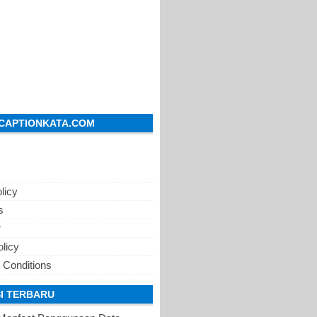
CAPTIONKATA.COM
licy
s
r
olicy
 Conditions
I TERBARU