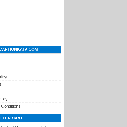
CAPTIONKATA.COM
licy
s
r
olicy
 Conditions
I TERBARU