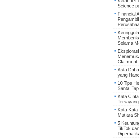
Ketahui 4
Science p
Financial 
Pengambil
Perusaha
Keunggula
Memberik
Selama Me
Eksplorasi
Menemukan
Clairmont
Asta Daha
yang Hand
10 Tips He
Santai Tap
Kata Cint
Tersayang
Kata-Kata 
Mutiara S
5 Keuntun
TikTok da
Diperhatik