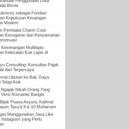
 Manfaat Penggunaan Data
ada Bisnis
Advisory sebagai Fondasi
an Keputusan Keuangan
an Modern
n Pembalut Charm Cool:
an Kesegaran dan Kenyamanan
nstruasi
 Kesenangan Multilapis:
 Kelezatan Kue Lapis di
yu Consulting: Konsultan Pajak
al dan Terpercaya
mat Liburan ke Bali, Gaya
i Tetap Asik
a Ngajak Nikah Orang Yang
 Versi Romantis Banget
Bijak Puasa Asyura, Kalimat
haum Tasu’a 9 & 10 Muharram
gan Menggunakan Jasa Like
n Instagram yang Perlu
an