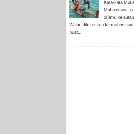
Kata-kata Muti
Mahasiswa Lucu
di ilmu kelauta
Walau difokuskan ke mahasiswa i
buat...