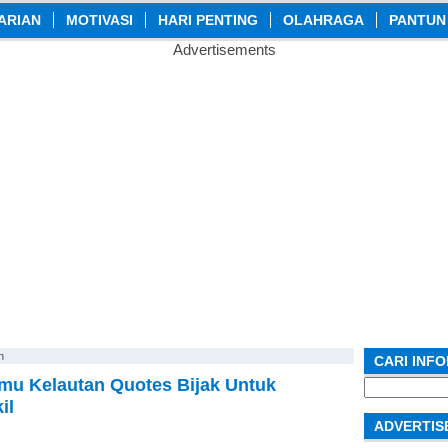
ARIAN
MOTIVASI
HARI PENTING
OLAHRAGA
PANTUN
Advertisements
n
CARI INF
lmu Kelautan Quotes Bijak Untuk
Search
for:
il
ADVERTIS