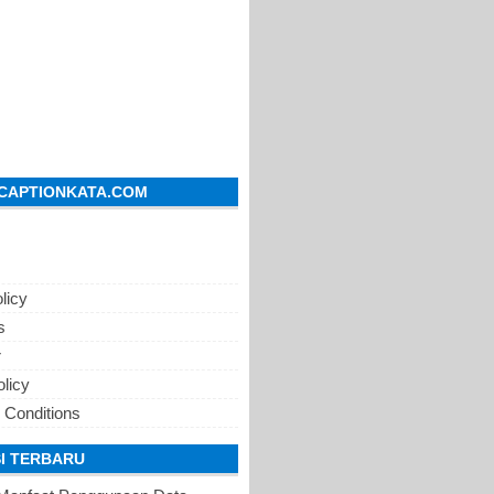
CAPTIONKATA.COM
licy
s
r
olicy
 Conditions
I TERBARU