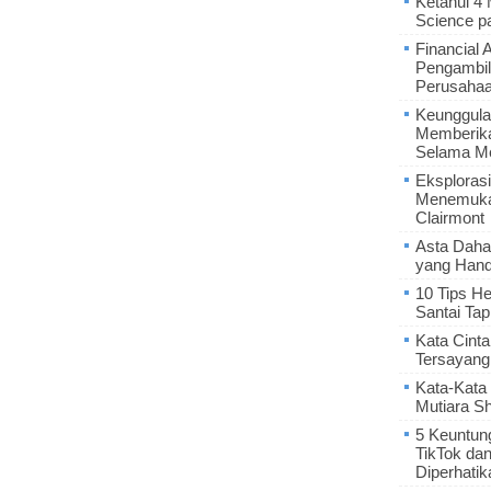
Ketahui 4
Science p
Financial 
Pengambil
Perusaha
Keunggula
Memberik
Selama Me
Eksplorasi
Menemukan
Clairmont
Asta Daha
yang Hand
10 Tips He
Santai Tap
Kata Cint
Tersayang
Kata-Kata 
Mutiara S
5 Keuntun
TikTok da
Diperhatik