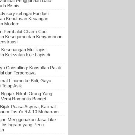
 Manfaat Penggunaan Data
ada Bisnis
Advisory sebagai Fondasi
an Keputusan Keuangan
an Modern
n Pembalut Charm Cool:
an Kesegaran dan Kenyamanan
nstruasi
 Kesenangan Multilapis:
 Kelezatan Kue Lapis di
yu Consulting: Konsultan Pajak
al dan Terpercaya
mat Liburan ke Bali, Gaya
i Tetap Asik
a Ngajak Nikah Orang Yang
 Versi Romantis Banget
Bijak Puasa Asyura, Kalimat
haum Tasu’a 9 & 10 Muharram
gan Menggunakan Jasa Like
n Instagram yang Perlu
an