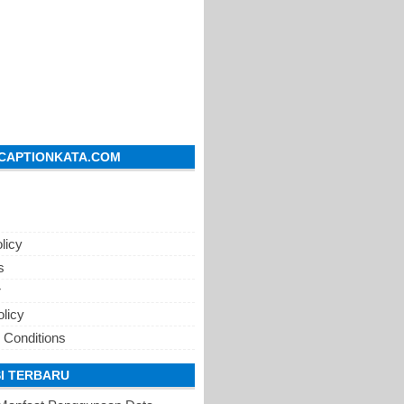
CAPTIONKATA.COM
licy
s
r
olicy
 Conditions
I TERBARU