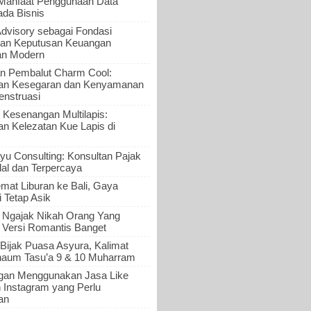
 Manfaat Penggunaan Data
ada Bisnis
Advisory sebagai Fondasi
an Keputusan Keuangan
an Modern
n Pembalut Charm Cool:
an Kesegaran dan Kenyamanan
nstruasi
 Kesenangan Multilapis:
 Kelezatan Kue Lapis di
yu Consulting: Konsultan Pajak
al dan Terpercaya
mat Liburan ke Bali, Gaya
i Tetap Asik
a Ngajak Nikah Orang Yang
 Versi Romantis Banget
Bijak Puasa Asyura, Kalimat
haum Tasu’a 9 & 10 Muharram
gan Menggunakan Jasa Like
n Instagram yang Perlu
an