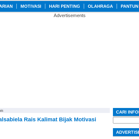
ARIAN
MOTIVASI
HARI PENTING
OLAHRAGA
PANTUN
Advertisements
ais
CARI INF
lsabiela Rais Kalimat Bijak Motivasi
Search
for:
ADVERTIS