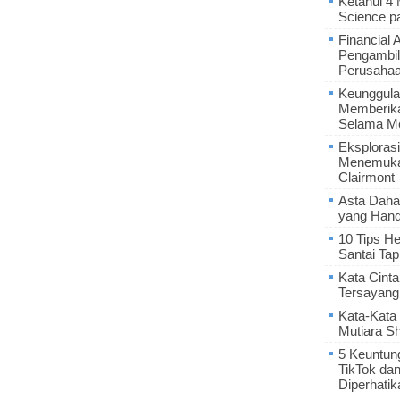
Ketahui 4
Science p
Financial 
Pengambil
Perusaha
Keunggula
Memberik
Selama Me
Eksplorasi
Menemukan
Clairmont
Asta Daha
yang Hand
10 Tips He
Santai Tap
Kata Cint
Tersayang
Kata-Kata 
Mutiara S
5 Keuntun
TikTok da
Diperhatik