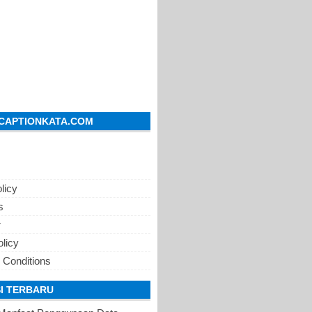
CAPTIONKATA.COM
licy
s
r
olicy
 Conditions
I TERBARU