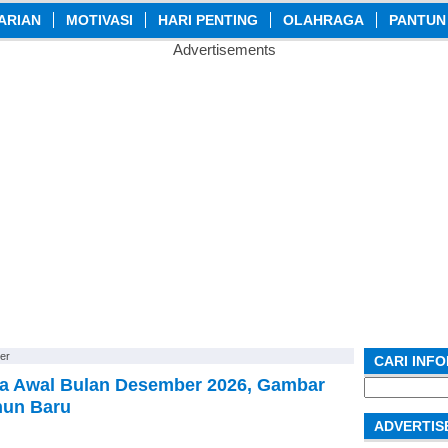
ARIAN
MOTIVASI
HARI PENTING
OLAHRAGA
PANTUN
Advertisements
er
CARI INF
ra Awal Bulan Desember 2026, Gambar
Search
for:
hun Baru
ADVERTIS