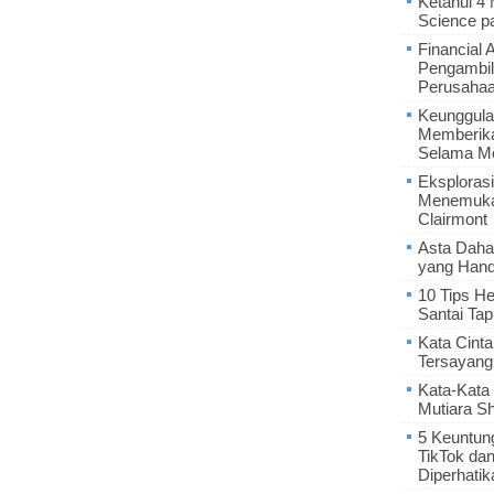
Ketahui 4
Science p
Financial 
Pengambil
Perusaha
Keunggula
Memberik
Selama Me
Eksplorasi
Menemukan
Clairmont
Asta Daha
yang Hand
10 Tips He
Santai Tap
Kata Cint
Tersayang
Kata-Kata 
Mutiara S
5 Keuntun
TikTok da
Diperhatik