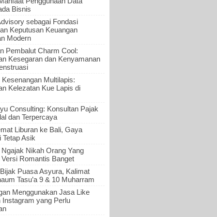
 Manfaat Penggunaan Data
ada Bisnis
Advisory sebagai Fondasi
an Keputusan Keuangan
an Modern
n Pembalut Charm Cool:
an Kesegaran dan Kenyamanan
nstruasi
 Kesenangan Multilapis:
 Kelezatan Kue Lapis di
yu Consulting: Konsultan Pajak
al dan Terpercaya
mat Liburan ke Bali, Gaya
i Tetap Asik
a Ngajak Nikah Orang Yang
 Versi Romantis Banget
Bijak Puasa Asyura, Kalimat
haum Tasu’a 9 & 10 Muharram
gan Menggunakan Jasa Like
n Instagram yang Perlu
an