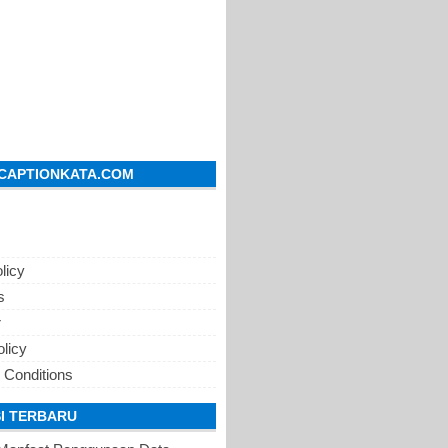
CAPTIONKATA.COM
licy
s
r
olicy
 Conditions
I TERBARU