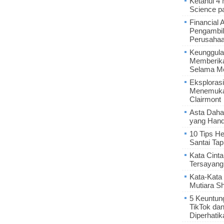
Ketahui 4
Science p
Financial 
Pengambil
Perusaha
Keunggula
Memberik
Selama Me
Eksplorasi
Menemukan
Clairmont
Asta Daha
yang Hand
10 Tips He
Santai Tap
Kata Cint
Tersayang
Kata-Kata 
Mutiara S
5 Keuntun
TikTok da
Diperhatik