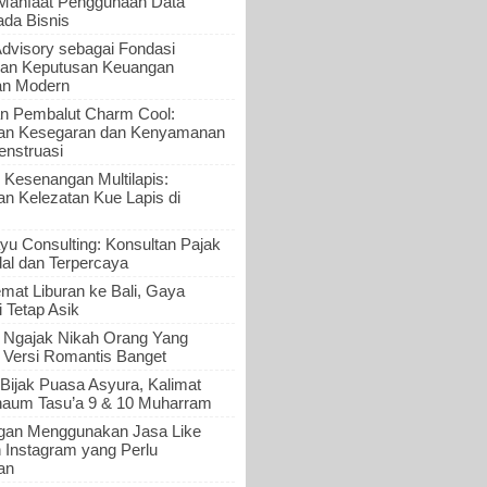
 Manfaat Penggunaan Data
ada Bisnis
Advisory sebagai Fondasi
an Keputusan Keuangan
an Modern
n Pembalut Charm Cool:
an Kesegaran dan Kenyamanan
nstruasi
 Kesenangan Multilapis:
 Kelezatan Kue Lapis di
yu Consulting: Konsultan Pajak
al dan Terpercaya
mat Liburan ke Bali, Gaya
i Tetap Asik
a Ngajak Nikah Orang Yang
 Versi Romantis Banget
Bijak Puasa Asyura, Kalimat
haum Tasu’a 9 & 10 Muharram
gan Menggunakan Jasa Like
n Instagram yang Perlu
an