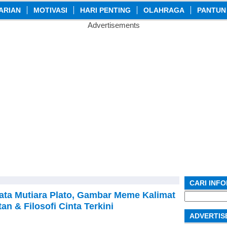
ARIAN
MOTIVASI
HARI PENTING
OLAHRAGA
PANTUN
Advertisements
CARI INF
ta Mutiara Plato, Gambar Meme Kalimat
Search
for:
n & Filosofi Cinta Terkini
ADVERTIS