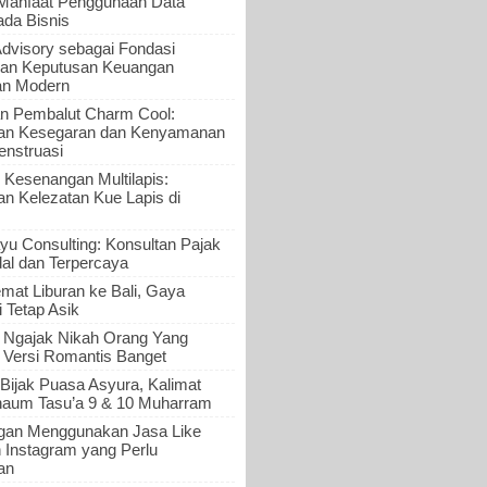
 Manfaat Penggunaan Data
ada Bisnis
Advisory sebagai Fondasi
an Keputusan Keuangan
an Modern
n Pembalut Charm Cool:
an Kesegaran dan Kenyamanan
nstruasi
 Kesenangan Multilapis:
 Kelezatan Kue Lapis di
yu Consulting: Konsultan Pajak
al dan Terpercaya
mat Liburan ke Bali, Gaya
i Tetap Asik
a Ngajak Nikah Orang Yang
 Versi Romantis Banget
Bijak Puasa Asyura, Kalimat
haum Tasu’a 9 & 10 Muharram
gan Menggunakan Jasa Like
n Instagram yang Perlu
an