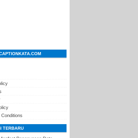
CAPTIONKATA.COM
licy
s
r
olicy
 Conditions
I TERBARU