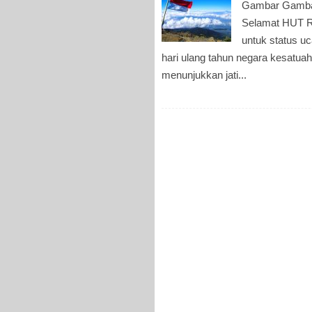
Gambar Gambar
Selamat HUT RI
untuk status u
hari ulang tahun negara kesatua
menunjukkan jati...