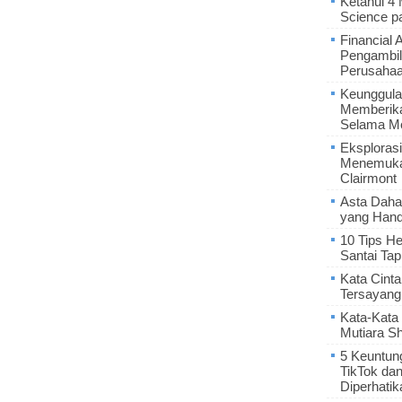
Ketahui 4
Science p
Financial 
Pengambil
Perusaha
Keunggula
Memberik
Selama Me
Eksplorasi
Menemukan
Clairmont
Asta Daha
yang Hand
10 Tips He
Santai Tap
Kata Cint
Tersayang
Kata-Kata 
Mutiara S
5 Keuntun
TikTok da
Diperhatik