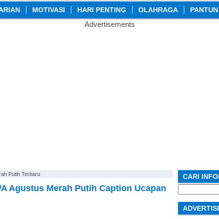
ARIAN
MOTIVASI
HARI PENTING
OLAHRAGA
PANTUN
Advertisements
h Putih Terbaru
CARI INF
 Agustus Merah Putih Caption Ucapan
Search
for:
ADVERTIS