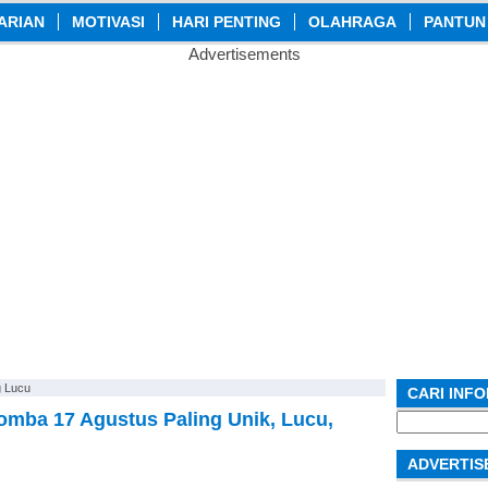
ARIAN
MOTIVASI
HARI PENTING
OLAHRAGA
PANTUN
Advertisements
g Lucu
CARI INF
mba 17 Agustus Paling Unik, Lucu,
Search
for:
ADVERTIS