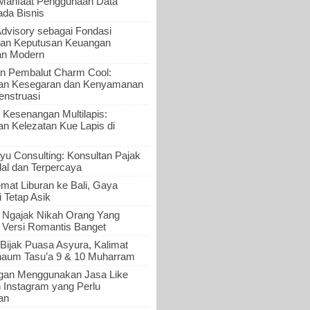
 Manfaat Penggunaan Data
ada Bisnis
Advisory sebagai Fondasi
an Keputusan Keuangan
an Modern
n Pembalut Charm Cool:
an Kesegaran dan Kenyamanan
nstruasi
 Kesenangan Multilapis:
 Kelezatan Kue Lapis di
yu Consulting: Konsultan Pajak
al dan Terpercaya
mat Liburan ke Bali, Gaya
i Tetap Asik
a Ngajak Nikah Orang Yang
 Versi Romantis Banget
Bijak Puasa Asyura, Kalimat
haum Tasu’a 9 & 10 Muharram
gan Menggunakan Jasa Like
n Instagram yang Perlu
an