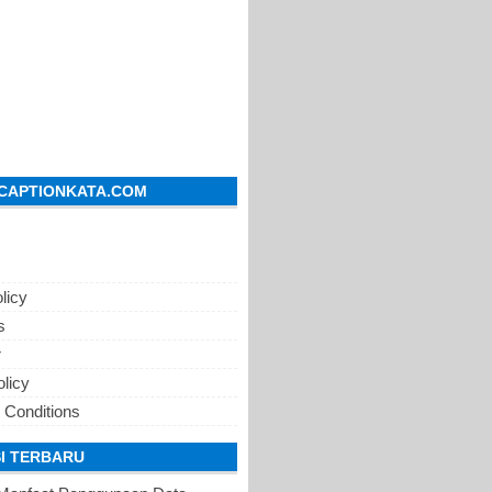
CAPTIONKATA.COM
licy
s
r
olicy
 Conditions
I TERBARU