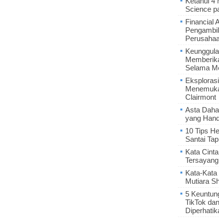
Ketahui 4
Science p
Financial 
Pengambil
Perusaha
Keunggula
Memberik
Selama Me
Eksplorasi
Menemukan
Clairmont
Asta Daha
yang Hand
10 Tips He
Santai Tap
Kata Cint
Tersayang
Kata-Kata 
Mutiara S
5 Keuntun
TikTok da
Diperhatik