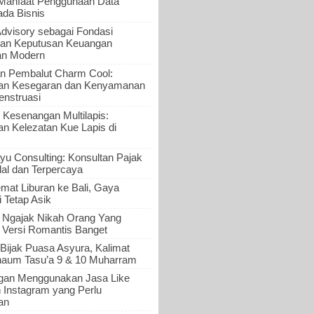
 Manfaat Penggunaan Data
ada Bisnis
Advisory sebagai Fondasi
an Keputusan Keuangan
an Modern
n Pembalut Charm Cool:
an Kesegaran dan Kenyamanan
nstruasi
 Kesenangan Multilapis:
 Kelezatan Kue Lapis di
yu Consulting: Konsultan Pajak
al dan Terpercaya
mat Liburan ke Bali, Gaya
i Tetap Asik
a Ngajak Nikah Orang Yang
 Versi Romantis Banget
Bijak Puasa Asyura, Kalimat
haum Tasu’a 9 & 10 Muharram
gan Menggunakan Jasa Like
n Instagram yang Perlu
an