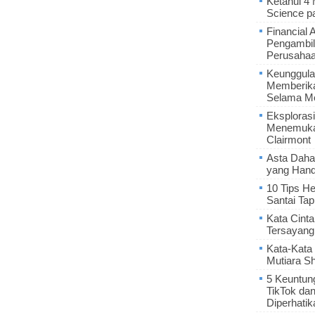
Ketahui 4
Science p
Financial 
Pengambil
Perusaha
Keunggula
Memberik
Selama Me
Eksplorasi
Menemukan
Clairmont
Asta Daha
yang Hand
10 Tips He
Santai Tap
Kata Cint
Tersayang
Kata-Kata 
Mutiara S
5 Keuntun
TikTok da
Diperhatik