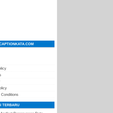
CAPTIONKATA.COM
licy
s
r
olicy
 Conditions
I TERBARU