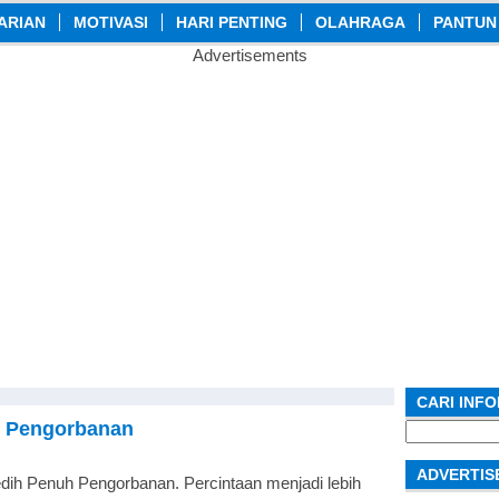
ARIAN
MOTIVASI
HARI PENTING
OLAHRAGA
PANTUN
Advertisements
CARI INF
h Pengorbanan
Search
for:
ADVERTIS
ih Penuh Pengorbanan. Percintaan menjadi lebih