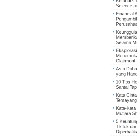
Ketahui 4
Science p
Financial 
Pengambil
Perusaha
Keunggula
Memberik
Selama Me
Eksplorasi
Menemukan
Clairmont
Asta Daha
yang Hand
10 Tips He
Santai Tap
Kata Cint
Tersayang
Kata-Kata 
Mutiara S
5 Keuntun
TikTok da
Diperhatik