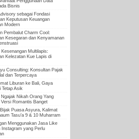
 Manfaat Penggunaan Data
ada Bisnis
Advisory sebagai Fondasi
an Keputusan Keuangan
an Modern
n Pembalut Charm Cool:
an Kesegaran dan Kenyamanan
nstruasi
 Kesenangan Multilapis:
 Kelezatan Kue Lapis di
yu Consulting: Konsultan Pajak
al dan Terpercaya
mat Liburan ke Bali, Gaya
i Tetap Asik
a Ngajak Nikah Orang Yang
 Versi Romantis Banget
Bijak Puasa Asyura, Kalimat
haum Tasu’a 9 & 10 Muharram
gan Menggunakan Jasa Like
n Instagram yang Perlu
an