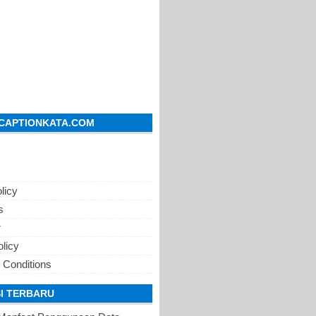
CAPTIONKATA.COM
licy
s
r
olicy
 Conditions
I TERBARU