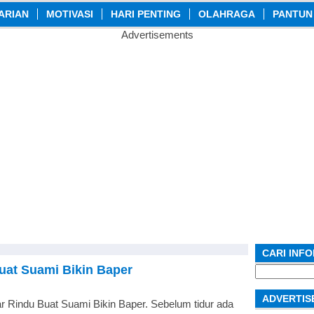
ARIAN
MOTIVASI
HARI PENTING
OLAHRAGA
PANTUN
Advertisements
CARI INF
uat Suami Bikin Baper
Search
for:
ADVERTIS
 Rindu Buat Suami Bikin Baper. Sebelum tidur ada