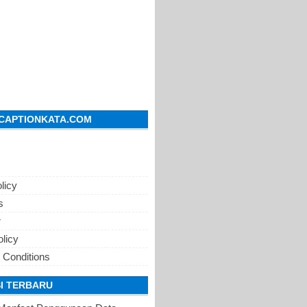
CAPTIONKATA.COM
licy
s
r
olicy
 Conditions
I TERBARU