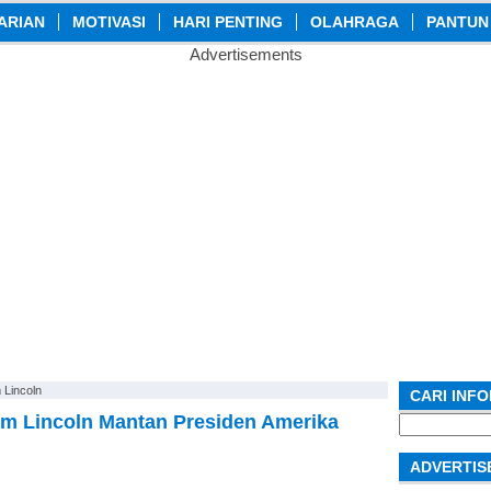
ARIAN
MOTIVASI
HARI PENTING
OLAHRAGA
PANTUN
Advertisements
 Lincoln
CARI INF
am Lincoln Mantan Presiden Amerika
Search
for:
ADVERTIS