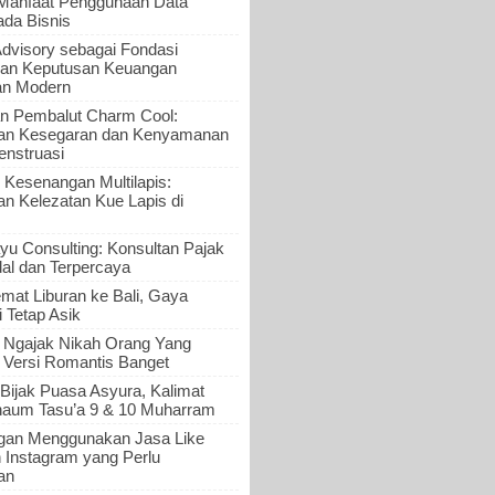
 Manfaat Penggunaan Data
ada Bisnis
Advisory sebagai Fondasi
an Keputusan Keuangan
an Modern
n Pembalut Charm Cool:
an Kesegaran dan Kenyamanan
nstruasi
 Kesenangan Multilapis:
 Kelezatan Kue Lapis di
yu Consulting: Konsultan Pajak
al dan Terpercaya
mat Liburan ke Bali, Gaya
i Tetap Asik
a Ngajak Nikah Orang Yang
 Versi Romantis Banget
Bijak Puasa Asyura, Kalimat
haum Tasu’a 9 & 10 Muharram
gan Menggunakan Jasa Like
n Instagram yang Perlu
an