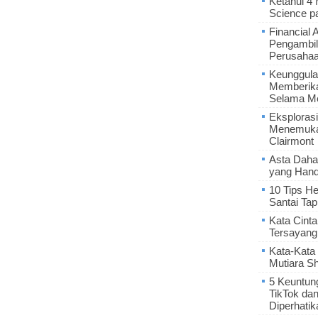
Ketahui 4
Science p
Financial 
Pengambil
Perusaha
Keunggula
Memberik
Selama Me
Eksplorasi
Menemukan
Clairmont
Asta Daha
yang Hand
10 Tips He
Santai Tap
Kata Cint
Tersayang
Kata-Kata 
Mutiara S
5 Keuntun
TikTok da
Diperhatik