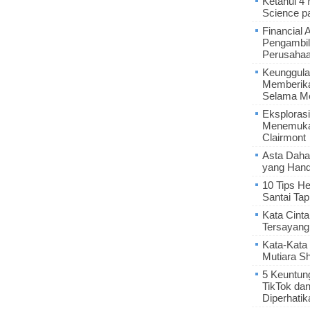
Ketahui 4
Science p
Financial 
Pengambil
Perusaha
Keunggula
Memberik
Selama Me
Eksplorasi
Menemukan
Clairmont
Asta Daha
yang Hand
10 Tips He
Santai Tap
Kata Cint
Tersayang
Kata-Kata 
Mutiara S
5 Keuntun
TikTok da
Diperhatik