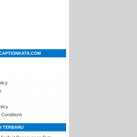
CAPTIONKATA.COM
licy
s
r
olicy
 Conditions
I TERBARU