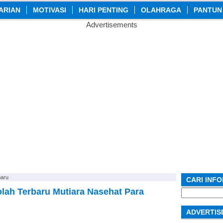
ARIAN
MOTIVASI
HARI PENTING
OLAHRAGA
PANTUN
Advertisements
baru
CARI INF
ah Terbaru Mutiara Nasehat Para
Search
for:
ADVERTIS