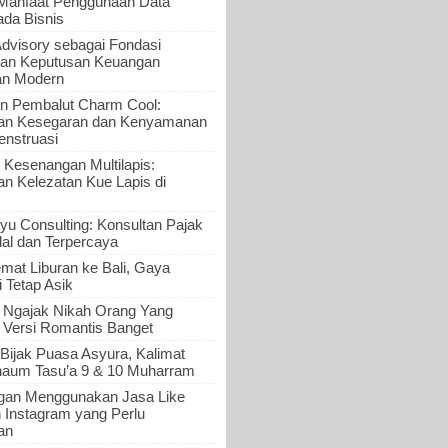
 Manfaat Penggunaan Data
ada Bisnis
Advisory sebagai Fondasi
an Keputusan Keuangan
an Modern
n Pembalut Charm Cool:
an Kesegaran dan Kenyamanan
nstruasi
 Kesenangan Multilapis:
 Kelezatan Kue Lapis di
yu Consulting: Konsultan Pajak
al dan Terpercaya
mat Liburan ke Bali, Gaya
i Tetap Asik
a Ngajak Nikah Orang Yang
 Versi Romantis Banget
Bijak Puasa Asyura, Kalimat
haum Tasu’a 9 & 10 Muharram
gan Menggunakan Jasa Like
n Instagram yang Perlu
an