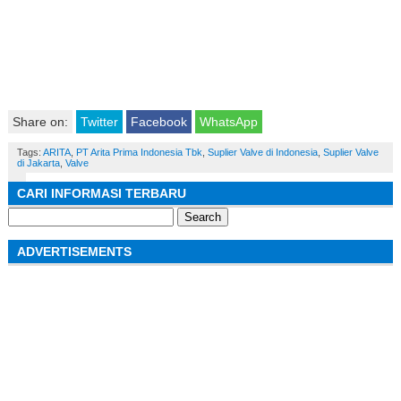
Share on:
Twitter
Facebook
WhatsApp
Tags:
ARITA
,
PT Arita Prima Indonesia Tbk
,
Suplier Valve di Indonesia
,
Suplier Valve
di Jakarta
,
Valve
CARI INFORMASI TERBARU
Search
for:
ADVERTISEMENTS