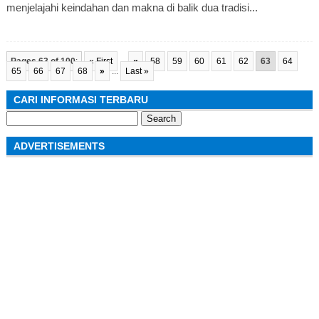
menjelajahi keindahan dan makna di balik dua tradisi...
Pages 63 of 100
:
« First
...
«
58
59
60
61
62
63
64
65
66
67
68
»
...
Last »
CARI INFORMASI TERBARU
Search
for:
ADVERTISEMENTS