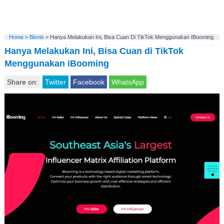
Home
>
Bisnis
>
Hanya Melakukan Ini, Bisa Cuan Di TikTok Menggunakan IBooming
Hanya Melakukan Ini, Bisa Cuan di TikTok
Menggunakan iBooming
Share on:
Twitter
Facebook
WhatsApp