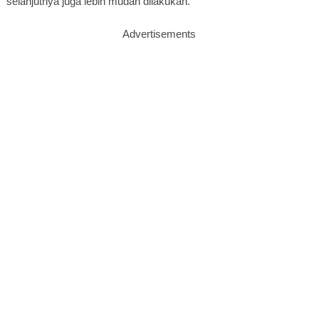
selanjutnya juga lebih mudah dilakukan.
Advertisements